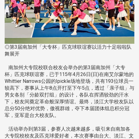
◎第3届南加州「大专杯」匹克球联谊赛以活力十足啦啦队
舞展开
南加州大专院校联合校友会举办的第3届南加州「大专
杯」匹克球联谊赛，已于115年4月26日(日)在南艾尔蒙地的
Whittier Narrows公园的Ipickle场地登场，共有193位球员一
较高下，赛事从上午8点开打至下午5点，透过「亲子组」与
男女各别「分龄双打组」的设计，各队在挥洒较劲的汗水
下，校友间奠定革命般深厚情谊。最终，淡江大学校友队以
总分50分绝对优势，傲视群雄，夺下本届团体组总积分冠
军，亚军是台大校友队。
活动举办到第3届，参赛人次越来越多，吸引来自南加各
大专院校校友及匹克球爱好者，本次赛事由台大、淡江、文