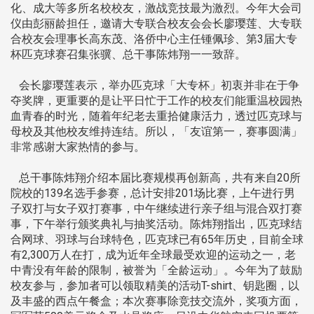
化、成大等多所名校校友，激战竞技最为激烈。今年大会司
仪由彭丽龄担任，邀请大专联合校友会会长廖璎莲、大专联
合校友会理事长高东茂、洛侨中心主任锺佩珍、第3届大专
杯匹克球赛召集张骥、总干事陈炜翔一一致辞。
会长廖璎莲表示，举办匹克球「大专杯」初衷并非在于争
夺奖牌，更重要的是让平日忙于工作的校友们能重温校园热
血青春的时光，随着年纪老去重拾健康活力，透过匹克球与
母校及其他校友维持连结。所以，「友谊第一，赛事圆满」
非常感谢大家热情的参与。
总干事陈炜翔介绍本届比赛规模再创新高，共有来自20所
院校的139名选手参赛，总计安排201场比赛，上午进行男
子双打与女子双打赛事，中午继续进行亲子组与混合双打赛
事，下午举行颁奖典礼与抽奖活动。陈炜翔指出，匹克球结
合网球、羽球与台球特色，匹克球已有65年历史，目前全球
有2,300万人在打，成为近年全球最受欢迎的运动之一，老
中青没有年龄的限制，被誉为「全龄运动」。今年为了鼓励
校友参与，参加者可以领取精美的活动T-shirt、钥匙圈，以
及丰盛的西点午餐盒；本次赛事除竞技交流外，奖项方面，