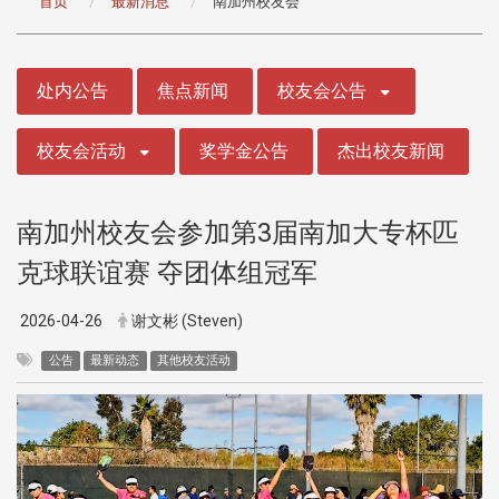
首页
最新消息
南加州校友会
:::
处内公告
焦点新闻
校友会公告
校友会活动
奖学金公告
杰出校友新闻
南加州校友会参加第3届南加大专杯匹
克球联谊赛 夺团体组冠军
2026-04-26
谢文彬 (Steven)
公告
最新动态
其他校友活动