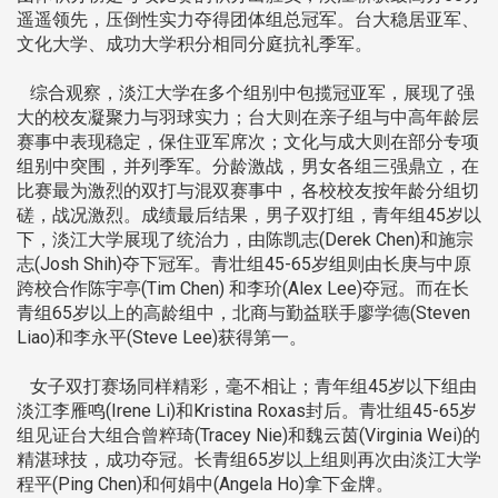
遥遥领先，压倒性实力夺得团体组总冠军。台大稳居亚军、
文化大学、成功大学积分相同分庭抗礼季军。
综合观察，淡江大学在多个组别中包揽冠亚军，展现了强
大的校友凝聚力与羽球实力；台大则在亲子组与中高年龄层
赛事中表现稳定，保住亚军席次；文化与成大则在部分专项
组别中突围，并列季军。分龄激战，男女各组三强鼎立，在
比赛最为激烈的双打与混双赛事中，各校校友按年龄分组切
磋，战况激烈。成绩最后结果，男子双打组，青年组45岁以
下，淡江大学展现了统治力，由陈凯志(Derek Chen)和施宗
志(Josh Shih)夺下冠军。青壮组45-65岁组则由长庚与中原
跨校合作陈宇亭(Tim Chen) 和李玠(Alex Lee)夺冠。而在长
青组65岁以上的高龄组中，北商与勤益联手廖学德(Steven
Liao)和李永平(Steve Lee)获得第一。
女子双打赛场同样精彩，毫不相让；青年组45岁以下组由
淡江李雁鸣(Irene Li)和Kristina Roxas封后。青壮组45-65岁
组见证台大组合曾粹琦(Tracey Nie)和魏云茵(Virginia Wei)的
精湛球技，成功夺冠。长青组65岁以上组则再次由淡江大学
程平(Ping Chen)和何娟中(Angela Ho)拿下金牌。