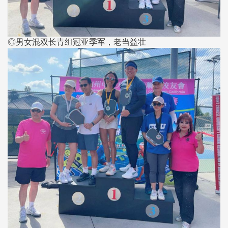
◎男女混双长青组冠亚季军，老当益壮