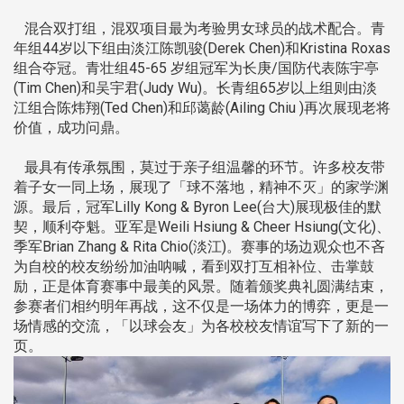
混合双打组，混双项目最为考验男女球员的战术配合。青
年组44岁以下组由淡江陈凯骏(Derek Chen)和Kristina Roxas
组合夺冠。青壮组45-65 岁组冠军为长庚/国防代表陈宇亭
(Tim Chen)和吴宇君(Judy Wu)。长青组65岁以上组则由淡
江组合陈炜翔(Ted Chen)和邱蔼龄(Ailing Chiu )再次展现老将
价值，成功问鼎。
最具有传承氛围，莫过于亲子组温馨的环节。许多校友带
着子女一同上场，展现了「球不落地，精神不灭」的家学渊
源。最后，冠军Lilly Kong & Byron Lee(台大)展现极佳的默
契，顺利夺魁。亚军是Weili Hsiung & Cheer Hsiung(文化)、
季军Brian Zhang & Rita Chio(淡江)。赛事的场边观众也不吝
为自校的校友纷纷加油呐喊，看到双打互相补位、击掌鼓
励，正是体育赛事中最美的风景。随着颁奖典礼圆满结束，
参赛者们相约明年再战，这不仅是一场体力的博弈，更是一
场情感的交流，「以球会友」为各校校友情谊写下了新的一
页。