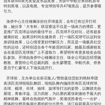
冠军获500美元奖金及水晶奖座，另设中华航空来回机票等
特别奖项，以及电视、专业球拍等共47项奖品，提升参赛吸
引力。
洛侨中心主任锺佩珍担任开球嘉宾，去年已有过开打经
验，她分享「大专杯」联谊赛这不仅是一场体力的博弈，更
是推广匹克球运动的最佳平台，匹克球不仅好玩，还有超多
健康好处，如果没时间去健身房，打一场匹克球可以达到全
身训练效果，让心情变更好纾解压力，而且是一项极具社交
性的运动，还特别适合各个年龄层的玩家。她最后感谢校友
会在基层匹克球推广上不遗馀力，希望明年有更多校友会组
队参加。开球由洛侨中心锺佩珍主任、味全公司副总经理施
教敦、赛普特公司总裁刘酉、会长廖璎莲、华航代表、侨务
委员于仁豪等人下场实战开打。
开球前，主办单位在前召集人/赞助嘉信贷款刘艳秋率团
表演匹克球啦啦队舞蹈，啦啦队舞内编排所有匹克球挥球、
击球、截球、吊球、抽球、旋球等打法的姿势，以舞踏充份
展现，青春洋溢、活力四射，为比赛的紧张刺激给予最大的
精神鼓舞。最终在热闹的气氛中，奖项优胜者也一一出炉，
团体积分榜是每项比赛的积分出胜负，淡江崭获最高分50分