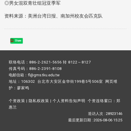
◎男女混双青壮组冠亚季军
资料来源：美洲台湾日报、南加州校友会匹克队
Share
联络电话：886-2-2621-5656 转 8122～8127
传真号码：886-2-2391-8108
电邮信箱：fl@gms.tku.edu.tw
地址：106302 台北市大安区金华街199巷5号506室 网页维
护：
廖家鸣​
个资政策
|
隐私权政策
|
个人资料告知声明
个资连络窗口：
郑
惠兰
造访人次 : 28923146
最后更新日期 :
2026-08-06 15:25