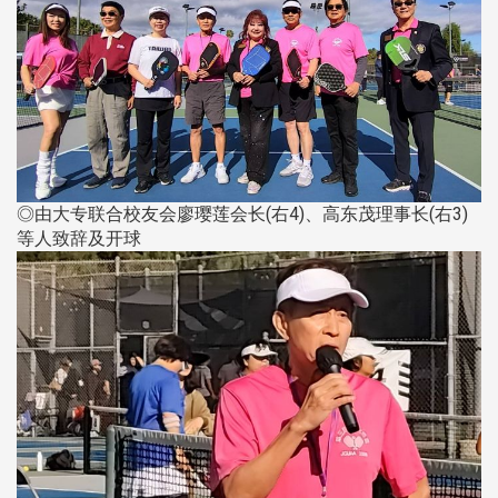
◎由大专联合校友会廖璎莲会长(右4)、高东茂理事长(右3)
等人致辞及开球