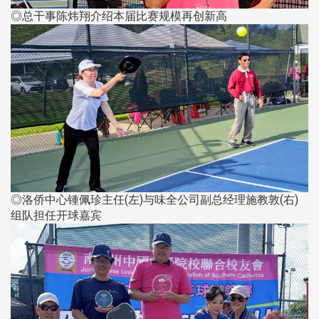
◎总干事陈炜翔介绍本届比赛规模再创新高
◎洛侨中心锺佩珍主任(左)与味全公司副总经理施教敦(右)
组队担任开球嘉宾