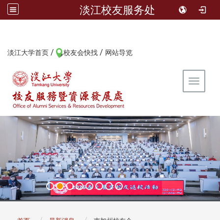
淡江校友服务处
/
/
:::
淡江大学首页
校友会快找
网站导览
Toggle 
:::