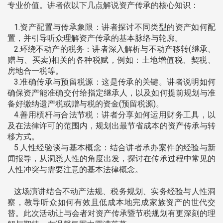
专业价值。讲者依以下几点解说资产传承的核心知识：
1.资产配置与传承象限：讲者探讨不同类型的资产如何配
置，并引导听众理解资产传承的基本脉络与轮廓。
2.环绕不动产的税务：讲者深入解析与不动产移转(继承、
赠与、买卖)相关的各种税赋，例如：土地增值税、契税、
房地合一税等。
3.准确传承与预留税源：这是传承的关键。讲者说明如何
确保资产能准确交付给指定继承人，以及如何提前规划与准
备好缴纳遗产税或赠与税的资金(预留税源)。
4.善用槓杆与合法节税：讲者分享如何运用财务工具，以
及在法律许可的范围内，规划出最节省成本的资产传承与转
移方式。
5.人性经验谈与基本概念：结合讲者承办案件的经验与新
闻报导，从洞悉人性的角度出发，探讨在传承过程中常见的
人性冲突与需要注意的基本法律概念。
这场演讲结合不动产法规、税务规划、实务经验与人性洞
察，教导听众如何有效且低成本地完成家族资产的世代交
替。此次活动让与会者对资产传承暨节税规划有更深刻的理