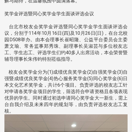
解与期待，在温馨氛围中圆满落幕。
奖学金评选暨同心奖学金学生面谈评选会议
台北市校友会奖学金评选暨同心奖学金学生面谈评选会
议，分别于114年10月16日(四)及10月26日(日)，在台北校
园D508举办。由本会理事长崔昭隆、公益平台委员会主委
萧文瑜、常务监事郑秀珠、副理事长吴淑芸与多位校友志
工、学生志工、评选学生们约40多人出席活动，本会荣誉暨
辅导理事长朱伟钧特别莅临指导。
校友会奖学金分为(1)成绩优良奖学金(2)自强奖学金(3)自
强暨成绩优良奖学金(4)热心服务奖学金(5)同心奖学金(6)日
本文化艺术奖学金，共计6个项目。负责评选的校友志工针
对申请各奖学金项目的学生，筛选符合申请资格且各项表现
优异的学生。同时通过初选申请同心奖学金大一新生，需上
台自我介绍及未来四年的规划等，由负责评选校友志工复
核。