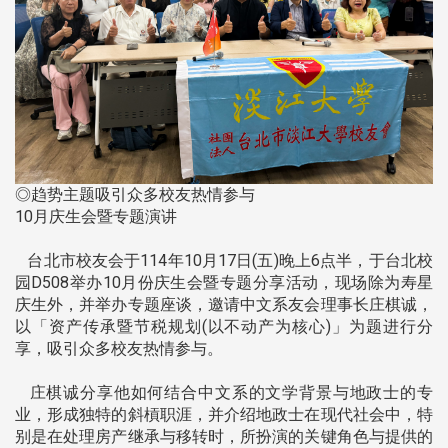
◎趋势主题吸引众多校友热情参与
10月庆生会暨专题演讲
台北市校友会于114年10月17日(五)晚上6点半，于台北校
园D508举办10月份庆生会暨专题分享活动，现场除为寿星
庆生外，并举办专题座谈，邀请中文系友会理事长庄棋诚，
以「资产传承暨节税规划(以不动产为核心)」为题进行分
享，吸引众多校友热情参与。
庄棋诚分享他如何结合中文系的文学背景与地政士的专
业，形成独特的斜槓职涯，并介绍地政士在现代社会中，特
别是在处理房产继承与移转时，所扮演的关键角色与提供的