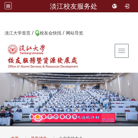
淡江校友服务处
/
/
:::
淡江大学首页
校友会快找
网站导览
Toggle 
:::