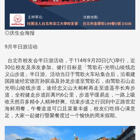
◎庆生会海报
9月半日游活动
台北市校友会半日游活动，于114年9月20日(六)举行，近
30位校友及亲友参加。健行目标是「莺歌石-光明山稜线忠
义山步道」半日游。活动当日于莺歌火车站集合后，沿着建
国路途经宏德宫孙膑庙及孙龙步道至莺歌石，由莺歌石山走
光明山稜线步道，途经忠义山大榕树再走至逍遥亭长寿步
道，全程健走步道距离约6公里，步道平缓易走，一路上吸
收天然芬多精令人精神舒爽。结束步道之行回到中正路世宏
海鲜用餐，午餐道道可口且菜量丰盛，校友们吃得心满意
足，大家一起健行暨聚餐度过一个愉快的周末假期。