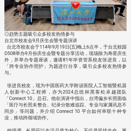
◎趋势主题吸引众多校友热情参与
台北市校友会9月庆生会暨专题演讲
台北市校友会于114年9月19日(五)晚上6点半，于台北校园
D508举办9月份庆生会暨专题分享活动，现场除为寿星庆生
外，并举办专题座谈，邀请81年毕资管系校友张进良，以
「跨专业协作照护」为题进行分享，吸引众多校友热情参
与。
张进良校友，现为中国医药大学附设医院人工智能暨机器
人创新中心工程师，亦为2024总统杯黑客松卓越团队
「Connect 10」总召。他在演讲中指出，台湾偏乡长照面临
「医疗与长照未整合、纪录分散难追踪、专业与家属讯息不
同步」等问题，并介绍 Connect 10 平台如何串联十种专
业，推动跨领域协作。
他强调，长照应以生活品质为核心，不仅是延续生命，更