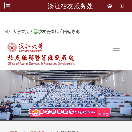
淡江校友服务处
/
/
:::
淡江大学首页
校友会快找
网站导览
Toggle 
:::