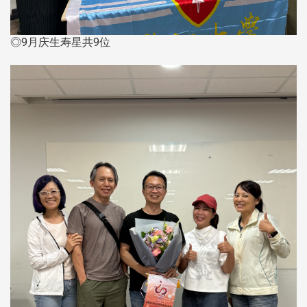
◎9月庆生寿星共9位