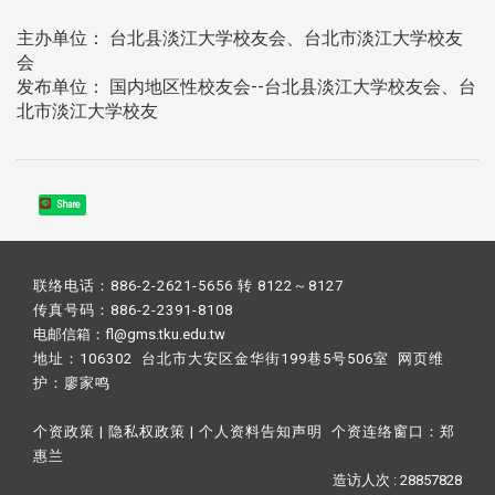
主办单位： 台北县淡江大学校友会、台北市淡江大学校友
会
发布单位： 国内地区性校友会--台北县淡江大学校友会、台
北市淡江大学校友
Share
联络电话：886-2-2621-5656 转 8122～8127
传真号码：886-2-2391-8108
电邮信箱：fl@gms.tku.edu.tw
地址：106302 台北市大安区金华街199巷5号506室 网页维
护：
廖家鸣​
个资政策
|
隐私权政策
|
个人资料告知声明
个资连络窗口：
郑
惠兰
造访人次 : 28857828