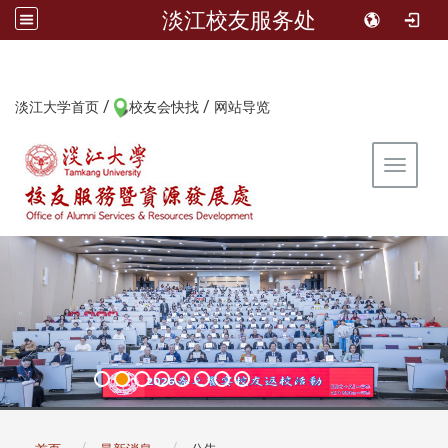
淡江校友服务处
/
/
:::
淡江大学首页
校友会快找
网站导览
Toggle 
:::