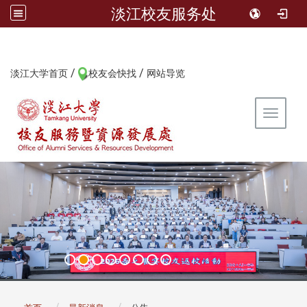
淡江校友服务处
/
/
:::
淡江大学首页
校友会快找
网站导览
Toggle 
:::