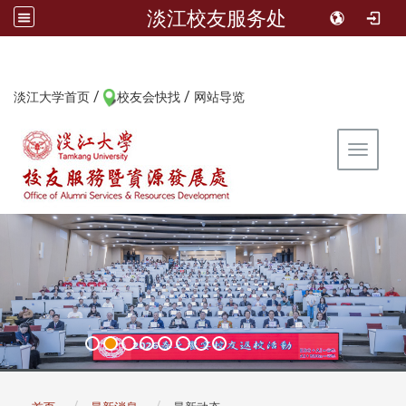
淡江校友服务处
/
/
:::
淡江大学首页
校友会快找
网站导览
Toggle 
:::