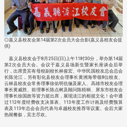
◎嘉义县校友会第14届第2次会员大会合影(嘉义县校友会提
供)
嘉义县校友会于8月25日(日)上午11时30分，举办第14届
第2次会员大会。会议于嘉义县场新生暨家长座谈会后举
行，出席贵宾有母校副校长林俊宏、中华民国校友总会总会
长陈沧江，另有彰化县校友会理事长黄洲海带领8位校友、
云林县校友会常务理事徐佑明伉俪及家人、高雄市校友会理
事长黄威胜、前理事长陈点树及顾问陈梧桐、屏东市校友会
理事长徐国政等皆力挺出席，展现淡江的相挺文化！会中通
过112年度经费收支决算表、113年度工作计画及经费预算
表及113年总会会员代表与卓越校友推荐等议案。会后大家
热闹餐叙，宾主尽欢。