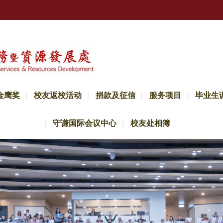
金鹰奖
校友返校活动
捐款及征信
服务项目
毕业生
守谦国际会议中心
校友处相簿