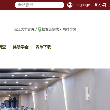
Language
登入
/
/
:::
淡江大学首页
校友会快找
网站导览
调查
奖助学金
表单下载