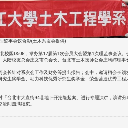
理监事会议合影(土木系友会提供)
台北校园D508，举办第17届第1次会员大会暨第1次理监事会议
、大陆校友总会庄文甫总会长、台北市土木技师公会庄均纬理事
会长针对系友会工作及财务等提出报告；会中，邀请柯会长颁
研究生奖学金、动力科技优秀研究生奖学金、荣金营造优秀工程人
「台北市大直街94巷地下开挖隆起案」进行专题演讲，演讲分
交流间圆满结束。