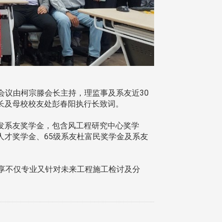
。会议由柯宗滕会长主持，理监事及系友近30
长及母校校友处彭春阳执行长致词。
发系友奖学金，包含风工程研究中心奖学
才奖学金、65级系友杜富民奖学金及系友
享不仅专业又针对未来工程施工检讨及分