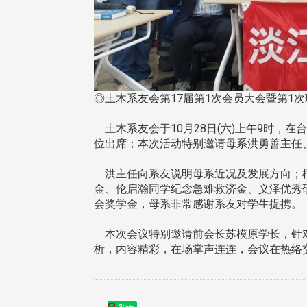
◎土木系友会第17届第1次会员大会暨第1次
土木系友会于10月28日(六)上午9时，在
位出席；本次活动特别邀请母系洪勇善主任
洪主任向系友说明母系近况及发展方向；柯
金、伦启瀚同学纪念急难救济金、义泽优秀
会奖学金，母系非常感谢系友对学生提携。
本次会议特别邀请前会长苏模原学长，针对
析，内容精彩，在场掌声连连，会议在热络