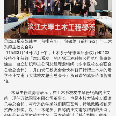
◎杰出系友陈鍊生（前排右4）、詹镇纲（前排右2）与土木
系师生校友合影
115年3月14日(六)上午，土木系于守谦国际会议厅HC103
接待今年获颁「杰出系友」的万铭工程科技公司执行董事陈
鍊生、台立纺织印染公司总经理詹镇纲（东南亚校友会联合
总会总会长），并由现任校友会会长林智伟转赠土木系的老
学长庄文甫（大陆校友总会总会长）所致赠的藏头诗道贺捲
轴。
土木系主任洪勇善表示，在土木系校友中辈份很高的庄文
甫，现任万德国际有限公司董事长，也是本校大陆校友联谊
总会总会长，与母系的学弟妹们情谊甚笃，特地致赠捲轴庆
贺两位获奖。以「土木老叟」自称的庄文甫致赠的藏头诗，
都有分别有两位校友大名，及本校校训「朴实刚毅」的字