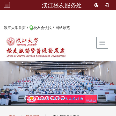
淡江校友服务处
/
/
:::
淡江大学首页
校友会快找
网站导览
Toggle 
:::