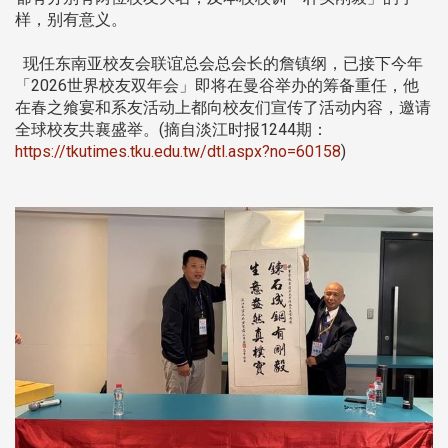
样，别有意义。
现任东南亚校友会联谊总会总会长的詹镇纲，已接下今年
「2026世界校友双年会」即将在曼谷举办的筹备重任，他
在春之飨宴和系友活动上都向校友们宣传了活动内容，邀请
全球校友共襄盛举。(摘自淡江时报1244期：
https://tkutimes.tku.edu.tw/dtl.aspx?no=60158
)