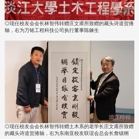
◎现任校友会会长林智伟转赠庄文甫所致赠的藏头诗道贺捲
轴，右为万铭工程科技公司执行董事陈鍊生
◎现任校友会会长林智伟转赠土木系的老学长庄文甫所致赠
的藏头诗道贺捲轴，右为东南亚校友联谊会总会长詹镇纲