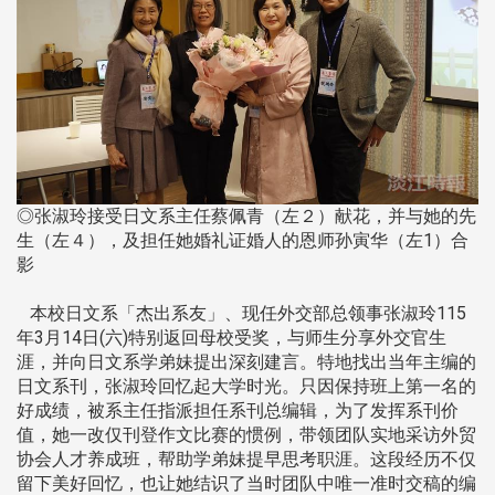
◎张淑玲接受日文系主任蔡佩青（左２）献花，并与她的先
生（左４），及担任她婚礼证婚人的恩师孙寅华（左1）合
影
本校日文系「杰出系友」、现任外交部总领事张淑玲115
年3月14日(六)特别返回母校受奖，与师生分享外交官生
涯，并向日文系学弟妹提出深刻建言。特地找出当年主编的
日文系刊，张淑玲回忆起大学时光。只因保持班上第一名的
好成绩，被系主任指派担任系刊总编辑，为了发挥系刊价
值，她一改仅刊登作文比赛的惯例，带领团队实地采访外贸
协会人才养成班，帮助学弟妹提早思考职涯。这段经历不仅
留下美好回忆，也让她结识了当时团队中唯一准时交稿的编