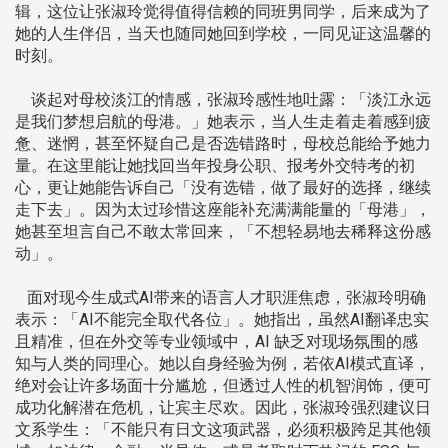
辑，这位让张淑玲觉得值得信赖的同班男同学，后来成为了
她的人生伴侣，当天也随同她回到学校，一同见证这温馨的
时刻。
谈起对母校淡江的情感，张淑玲感性地吐露：「淡江永远
是我们梦想启航的母港。」她表示，当人生走着走着感到疲
惫、迷惘，甚至怀疑自己是否选错路时，母校总能给予她力
量。在这里能让她找回当年投身公职、报考外交特考的初
心，更让她能告诉自己「没有选错，做了最好的选择，继续
走下去」。因为太过珍惜这座能补充满满能量的「母港」，
她甚至坦言自己不敢太常回来，「不想轻易地去稀释这份感
动」。
面对现今生成式AI带来的语言人才职涯焦虑，张淑玲明确
表示：「AI不能完全取代各位」。她指出，虽然AI翻译忠实
且精准，但在外交等专业领域中，AI 缺乏对现场氛围的感
知与人类的同理心。她以自身经验为例，若依AI模式直译，
绝对会让许多场面十分尴尬，但透过人性的机智润饰，便可
成功化解潜在危机，让宾主尽欢。因此，张淑玲强烈建议日
文系学生：「不能只有日文这项武器，必须积极跨足其他领