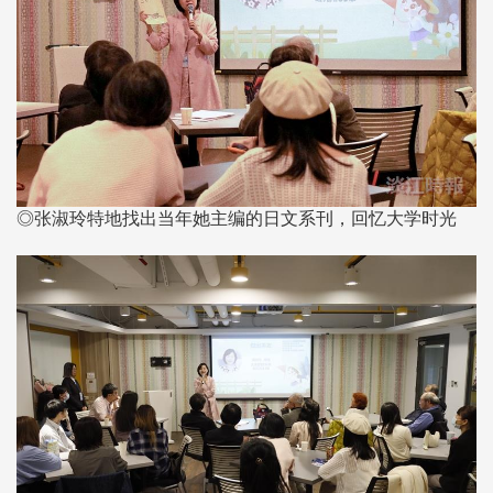
◎张淑玲特地找出当年她主编的日文系刊，回忆大学时光