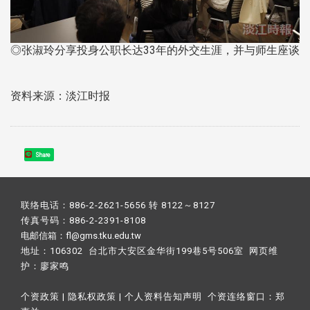
◎张淑玲分享投身公职长达33年的外交生涯，并与师生座谈
资料来源：淡江时报
Share
联络电话：886-2-2621-5656 转 8122～8127
传真号码：886-2-2391-8108
电邮信箱：fl@gms.tku.edu.tw
地址：106302 台北市大安区金华街199巷5号506室 网页维
护：
廖家鸣​
个资政策
|
隐私权政策
|
个人资料告知声明
个资连络窗口：
郑