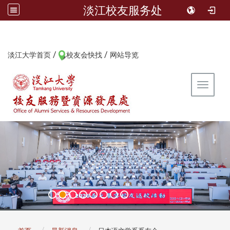
淡江校友服务处
/
/
:::
淡江大学首页
校友会快找
网站导览
Toggle 
:::