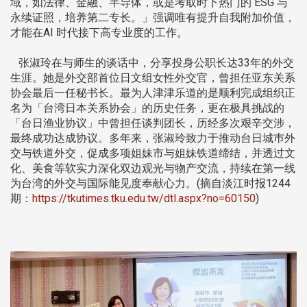
域，如法律、金融、半导体，或是考取时下热门的 ESG 与
永续证照，培养第二专长。」强调唯有提升自我附加价值，
才能在AI 时代接下高专业度的工作。
张淑玲在与师生的谈话中，分享投身公职长达33年的外交
生涯。她是外交部首位日文组女性外交官，曾担任亚东关系
协会最后一任秘书长。最为人津津乐道的是顺利完成组织正
名为「台湾日本关系协会」的历史任务，更在极具挑战的
「台日渔业协议」中曾担任谈判团长，历经多次艰辛交涉，
最终成功达成协议。多年来，张淑玲致力于推动台日城巿外
交与铁道外交，促成多项姐妹市与姐妹铁道缔结，并透过文
化、美食等软实力深化双边观光与物产交流，持续在第一线
为台湾的外交与国际能见度奉献心力。(摘自淡江时报1244
期：
https://tkutimes.tku.edu.tw/dtl.aspx?no=60150
)