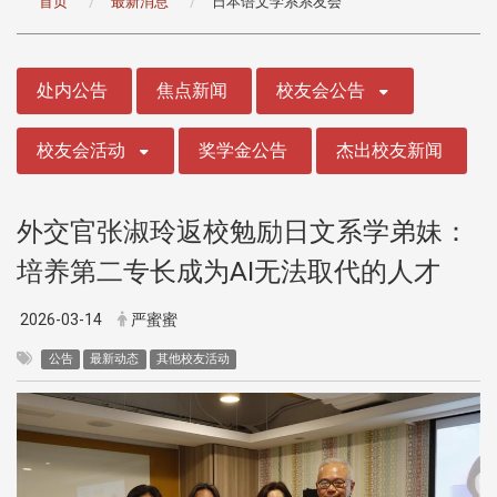
首页
最新消息
日本语文学系系友会
:::
处内公告
焦点新闻
校友会公告
校友会活动
奖学金公告
杰出校友新闻
外交官张淑玲返校勉励日文系学弟妹：
培养第二专长成为AI无法取代的人才
2026-03-14
严蜜蜜
公告
最新动态
其他校友活动