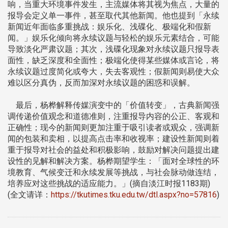
响，当重大环境事件发生，主流媒体将其视为焦点，大量的
报导会定义单一事件，甚至取代其他新闻。他也提到「永续
新闻近年面临多重挑战：娱乐化、浅碟化、极端化和假新
闻。」娱乐化倾向将永续议题与轻松的娱乐元素结合，可能
导致淡化严肃议题；其次，浅碟化现象对永续议题只报导表
面性，缺乏深度和全面性；极端化使得某些媒体或言论，将
永续议题过度简化或夸大，失去客观性；假新闻则易使大众
难以区分真伪，反而加深对永续议题的困惑和误解。
最后，杨桦解释传媒演变中的「价值转变」，古典新闻强
调传递价值观念和道德准则，注重报导内容的公正、客观和
正确性；现今的新闻则更加注重于吸引读者或观众，强调新
闻的包装和卖相，以提高点击率和收视率；建设性新闻则着
重于报导对社会的益处和积极影响，鼓励对解决问题提出建
设性的见解和解决方案。杨桦期望学生：「面对全球性的环
境教育、气候变迁和永续发展等挑战，与社会脉动做连结，
培养应对这些挑战的适应能力。」(摘自淡江时报1183期)
(全文请详：
https://tkutimes.tku.edu.tw/dtl.aspx?no=57816
)