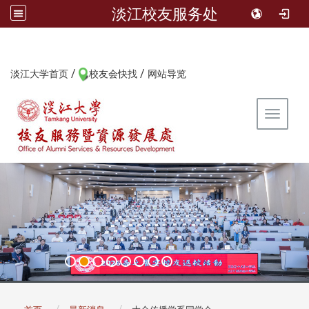
淡江校友服务处
/
/
:::
淡江大学首页
校友会快找
网站导览
Toggle 
:::