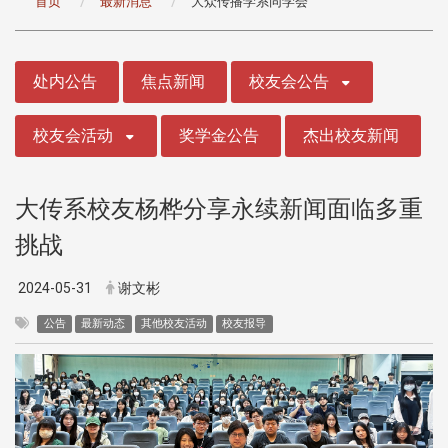
首页
最新消息
大众传播学系同学会
:::
处内公告
焦点新闻
校友会公告
校友会活动
奖学金公告
杰出校友新闻
大传系校友杨桦分享永续新闻面临多重
挑战
2024-05-31
谢文彬
公告
最新动态
其他校友活动
校友报导