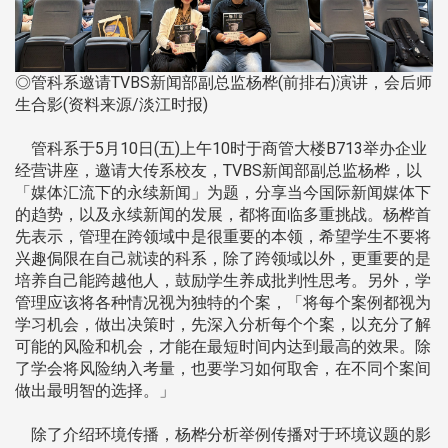
◎管科系邀请TVBS新闻部副总监杨桦(前排右)演讲，会后师
生合影(资料来源/淡江时报)
管科系于5月10日(五)上午10时于商管大楼B713举办企业
经营讲座，邀请大传系校友，TVBS新闻部副总监杨桦，以
「媒体汇流下的永续新闻」为题，分享当今国际新闻媒体下
的趋势，以及永续新闻的发展，都将面临多重挑战。杨桦首
先表示，管理在跨领域中是很重要的本领，希望学生不要将
兴趣侷限在自己就读的科系，除了跨领域以外，更重要的是
培养自己能跨越他人，鼓励学生养成批判性思考。另外，学
管理应该将各种情况视为独特的个案，「将每个案例都视为
学习机会，做出决策时，先深入分析每个个案，以充分了解
可能的风险和机会，才能在最短时间内达到最高的效果。除
了学会将风险纳入考量，也要学习如何取舍，在不同个案间
做出最明智的选择。」
除了介绍环境传播，杨桦分析举例传播对于环境议题的影