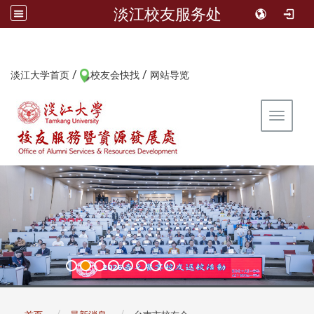
淡江校友服务处
/
/
:::
淡江大学首页
校友会快找
网站导览
Toggle 
:::