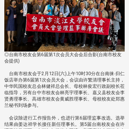
◎台南市校友会第6届第1次会员大会会后合影(台南市校友
会提供)
台南市校友会于2月12日(六)上午10时30分在台南徕‧归仁
饭店举办第6届第1次会员大会，会议由许繁清理事长主持，
中华民国校友总会林健祥总会长、母校林俊宏行政副校长莅
临指导，另有台中市校友会林亮宇理事长、嘉义县校友会李
贤勇理事长、高雄市校友会黄威胜理事长、母校校友处郑惠
兰秘书到场参与。
会议除进行工作报告外，也进行第6届理监事改选。选举
结果由姜达祥学长接任新任理事长。第5届台南校友会在许