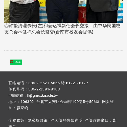
◎许繁清理事长(左)和姜达祥新任会长交接，由中华民国校
友总会林健祥总会长监交(台南市校友会提供)
Share
联络电话：886-2-2621-5656 转 8122～8127
传真号码：886-2-2391-8108
电邮信箱：fl@gms.tku.edu.tw
地址：106302 台北市大安区金华街199巷5号506室 网页维
护：
廖家鸣​
个资政策
|
隐私权政策
|
个人资料告知声明
个资连络窗口：
郑
惠兰