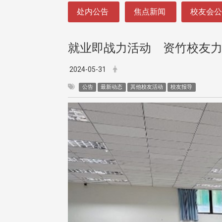
:::
处内公告
焦点新闻
校友会
就业即战力活动 资竹校友
2024-05-31
公告
最新动态
其他校友活动
校友报导