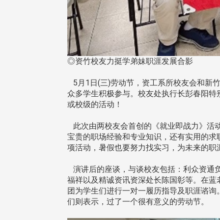
◎资竹校友力挺学弟妹职涯发展合影
5月1日(三)劳动节，资工系所校友会和
众多学生积极参与。校友处执行长彭春阳特
或校级的活动！
此次由两校友会首创的《就业即战力》活动
宝贵的职场经验和专业知识，还有实用的求
项活动，暑假也要努力找实习，为未来的职
演讲后的座谈，与谈校友包括：利众资通负
福祥以及精诚资讯资深处长陈国彰等。在蓝
团为学生们进行一对一履历指导及职涯谘询
们则表示，过了一个很有意义的劳动节。