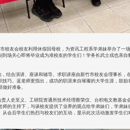
新竹市校友会校友利用休假回母校，为资讯工程系学弟妹举办了一
别到场关心即将毕业成为准校友的学生们！学务长武士戎也亲自
，结合演讲、座谈和辅导。求职讲座由新竹市校友会理事长，
职技巧。蓝老师更指出，成功的职涯来自璀璨的大学生涯，鼓励
涯做好准备。
责人史至义、工研院资通所技术经理蔡荣仪、台积电文教基金
老师的主持下，与谈校友提供了业界的观点给学弟妹们，学弟妹
。从会后学生们热烈与校友们的互动，显示此次活动激发学生们