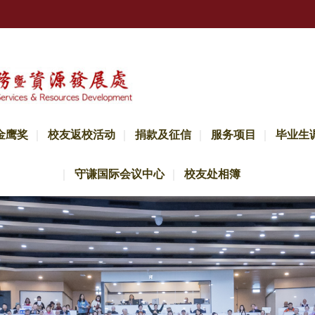
金鹰奖
校友返校活动
捐款及征信
服务项目
毕业生
守谦国际会议中心
校友处相簿