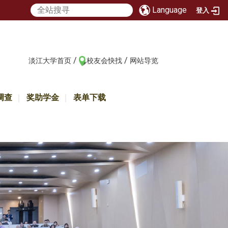
Language
登入
/
/
:::
淡江大学首页
校友会快找
网站导览
调查
奖助学金
表单下载