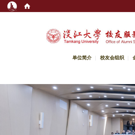
:::
单位简介
校友会组织