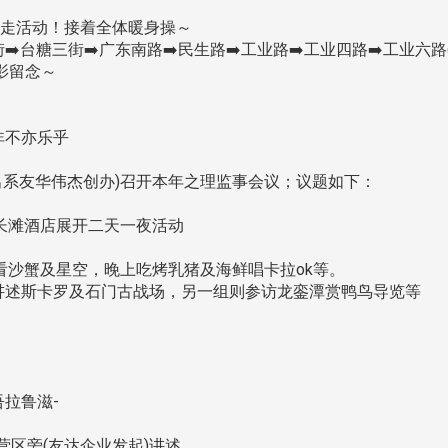
健走活动！接着全体暖身操～
️台糖三街➡️广东南路➡️民生路➡️工业路➡️工业四路➡️工业六路
影留念～
非不亦乐乎
杰出系友华伟杰创办)召开本年之理监事会议；议题如下：
城长滩酒店展开二天一夜活动
看沙蟹及星空，晚上吃烤乳猪及海鲜唱卡拉ok等。
述斯卡罗及石门古战场，另一组则参访龙銮潭赏鸭鸟导览等
拉鲁滋-
营区旁(友达企业发起)讲述