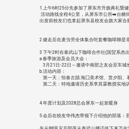
1.上午6时25分先参加了屏东市升旗典礼暨
活动路线全程4公里，从屏东市公所➡️台糖街➡
出发前校友们也拿起屏东县校友会旗大家合
2.健走后在麦当劳全体集合吃套餐咖啡聊是
3.下午2时在泰武山下咖啡合作社(国贸系
a.春季旅游及会员大会：
3月21日-22日～邀请中南部之友会至车
b.活动内容：
第一天：恒春古蹟.海囗美术馆、赏夕阳、
第二天：特地邀请历史系李其霖教授实地讲
4.年度计划及2028总会屏东一起发暖身
5.会后在校友华伟杰带领下介绍他的部落：吾
先从88风灾后部落从泰武山腰迁徙下来万金