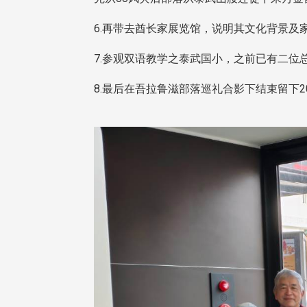
6.再带去酋长家展览馆，说明其文化背景及
7.参观双语教学之泰武国小，之前已有二位
8.最后在吾拉鲁滋部落巡礼合影下结束留下2