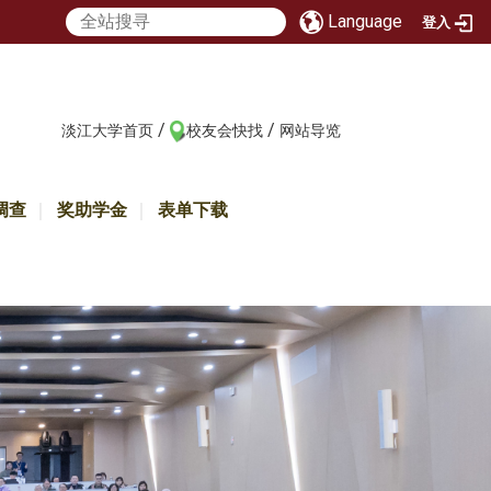
Language
登入
/
/
:::
淡江大学首页
校友会快找
网站导览
调查
奖助学金
表单下载