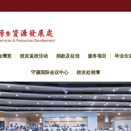
金鹰奖
校友返校活动
捐款及征信
服务项目
毕业生
守谦国际会议中心
校友处相簿