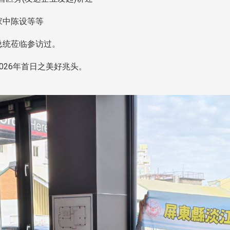
家中陈设等等
总统莅临参访过。
026年首日之美好兆头。