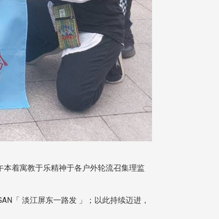
下午本着寓教于乐精神于各户外轮流召集理监
AN「 淡江屏东一路发 」；以此持续迈进，