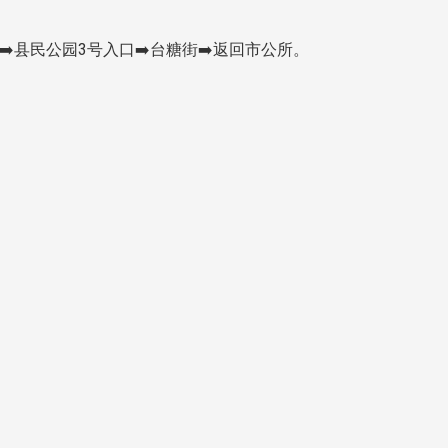
➡️县民公园3号入口➡️台糖街➡️返回市公所。