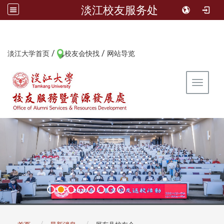
淡江校友服务处
/
/
:::
淡江大学首页
校友会快找
网站导览
Toggle 
:::