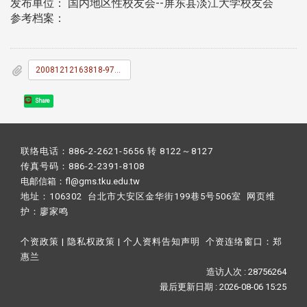
发布单位： 国内地区性校友会--屏东县淡江大学校友会
参考档案：
20081212163818-971213_E5_B1_8F_E6_9D_B1_E7_B8_A3_E8_98_AD_E8_95_A8_E9_90_B5_E9_A6_AC_E9_81_93_E7_8E_AB_E7_91_B0_E9_84_89_E6_83_85_E4_B9_8B_E6_97_85_E4_B8_80_E6_97_A5_E9_81_8A.doc
Share
联络电话：886-2-2621-5656 转 8122～8127
传真号码：886-2-2391-8108
电邮信箱：fl@gms.tku.edu.tw
地址：106302 台北市大安区金华街199巷5号506室 网页维
护：
廖家鸣​
个资政策
|
隐私权政策
|
个人资料告知声明
个资连络窗口：
郑
惠兰
造访人次 : 28756264
最后更新日期 :
2026-08-06 15:25