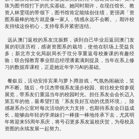
珠为图书馆打下的扎实基础。她同时期许，在现任馆长、教
资人林雯瑶的带领下，图书馆肯定能续创佳绩，更强调「资
图系最棒的地方就是像一家人，情感永远不会断。」期许校
友持续这份初心，支持母系并紧密连结。
远从澳门返校的系友沈振辉，谈到自己毕业后返回澳门发
展的职涯历程，感谢资图系的栽培，使他在职场上受益良
多；新北市文化局副局长于玟分享重返母校兼课的有趣经
验；联合报教育事业部总经理潘素满则提及，当年在系上修
习的数据库课程，正是她近年学习AI的基础。
餐叙后，活动安排宾果与萝卜蹲游戏，气氛热闹融洽，笑
声不断。随后，牛汉杰带领系友漫步校园、前往校史馆参观
展览，带系友们重温当年的校园时光。担任系友会会长迈入
第五年的他，最希望打造「系友良好互动的优质环境」。除
感谢系办公室对每次活动的大力支持，也期待系友会日益成
长，能够由年轻的学弟妹们一棒接一棒地传承下去，尤其明
年将迎来55周年系庆，将号召更多系友返校庆贺，为母校及
资图的永续发展一起努力。