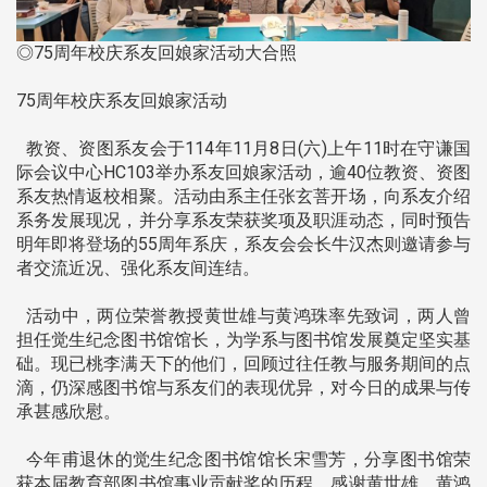
◎75周年校庆系友回娘家活动大合照
75周年校庆系友回娘家活动
教资、资图系友会于114年11月8日(六)上午11时在守谦国
际会议中心HC103举办系友回娘家活动，逾40位教资、资图
系友热情返校相聚。活动由系主任张玄菩开场，向系友介绍
系务发展现况，并分享系友荣获奖项及职涯动态，同时预告
明年即将登场的55周年系庆，系友会会长牛汉杰则邀请参与
者交流近况、强化系友间连结。
活动中，两位荣誉教授黄世雄与黄鸿珠率先致词，两人曾
担任觉生纪念图书馆馆长，为学系与图书馆发展奠定坚实基
础。现已桃李满天下的他们，回顾过往任教与服务期间的点
滴，仍深感图书馆与系友们的表现优异，对今日的成果与传
承甚感欣慰。
今年甫退休的觉生纪念图书馆馆长宋雪芳，分享图书馆荣
获本届教育部图书馆事业贡献奖的历程，感谢黄世雄、黄鸿