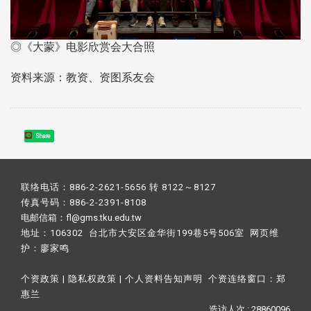
◎《大蒙》电影欣赏会大合照
资料来源：教资、资图系友会
Share
联络电话：886-2-2621-5656 转 8122～8127
传真号码：886-2-2391-8108
电邮信箱：fl@gms.tku.edu.tw
地址：106302 台北市大安区金华街199巷5号506室 网页维
护：
廖家鸣​
个资政策
|
隐私权政策
|
个人资料告知声明
个资连络窗口：
郑
惠兰
造访人次 : 28860096