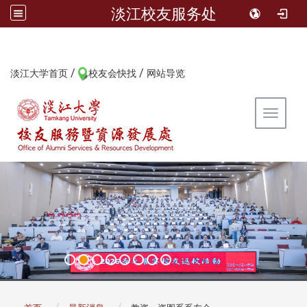
淡江校友服务处
/
/
:::
淡江大学首页
校友会快找
网站导览
Toggle 
:::