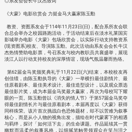
◎系友会会长牛汉杰致词
《大蒙》电影欣赏会 力挺金马大赢家陈玉勳
教资、资图系友会于114年11月23日(日)，配合系所友会联
合总会举办之校园路跑活动，于活动结束后在淡水礼莱国宾
影城举办电影《大蒙》包场欣赏会，以实际行动支持教资系
(现资图系)校友、导演陈玉勳。此次活动由系友会会长牛汉
杰热情赞助电影票，号召系友与校内教职员共襄盛举，展现
淡江人以行动支持校友的深厚情谊，现场气氛温馨而热络。
第62届金马奖颁奖典礼于11月22日(六)结束，本校校友再
创佳绩，由陈玉勳执导的《大蒙》一举横扫最佳剧情片、最
佳原着剧本、最佳美术设计、最佳造型设计，以及观众票选
最佳影片奖，成为本届金马奖最大赢家，再次为母校写下耀
眼的一页。陈玉勳曾以《消失的情人节》于第57届金马奖夺
得最佳剧情长片与最佳原着剧本，本届再度以《大蒙》获得
同样殊荣。该片首次挑战白色恐怖题材，却不以苦难为叙事
核心，而是从小人物的视角出发，描绘在时代蒙雾下的相遇
与羁绊，探讨「如何活下去」的生命课题。作品延续其一贯
幽默而温柔的叙事风格，以细腻笔触带领观众在笑与泪之