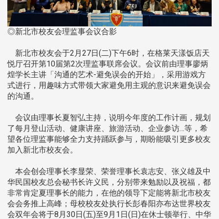
◎新北市校友会理监事会议合影
新北市校友会于2月27日(二)下午6时，在格莱天漾饭店天
悦厅召开第10届第2次理监事联席会议。会议前由理事廖炳
煌学长主讲「沟通的艺术-避免误会的开始」，采用游戏方
式进行，用趣味方式带领大家避免用主观的意识来避免误会
的沟通。
会议由理事长夏智弘主持，说明今年度的工作计画，规划
了每月登山活动、健康讲座、旅游活动、企业参访…等，希
望各位理监事能够全力支持踊跃参与，期盼能吸引更多校友
加入新北市校友会。
本会创会理事长李显荣、荣誉理事长袁志安、张义雄及中
华民国校友总会秘书长许义民，分别带来勉励以及祝福，都
非常肯定夏理事长的能力，在他的领导下定能将新北市校友
会会务推上高峰；母校校友处执行长彭春阳亦布达世界校友
会双年会将于8月30日(五)至9月1日(日)在休士顿举行、中华