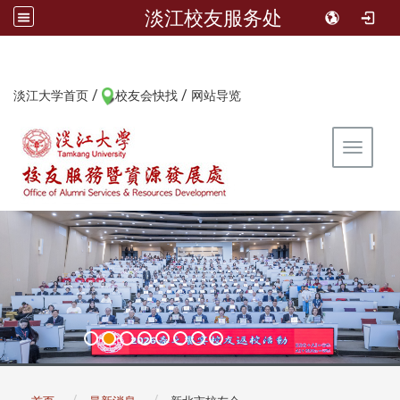
淡江校友服务处
/
/
:::
淡江大学首页
校友会快找
网站导览
Toggle 
:::