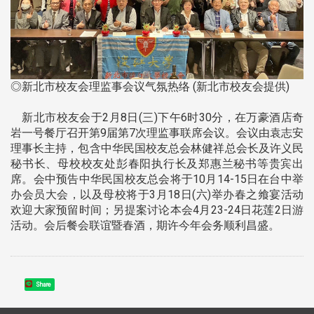
◎新北市校友会理监事会议气氛热络 (新北市校友会提供)
新北市校友会于2月8日(三)下午6时30分，在万豪酒店奇
岩一号餐厅召开第9届第7次理监事联席会议。会议由袁志安
理事长主持，包含中华民国校友总会林健祥总会长及许义民
秘书长、母校校友处彭春阳执行长及郑惠兰秘书等贵宾出
席。会中预告中华民国校友总会将于10月14-15日在台中举
办会员大会，以及母校将于3月18日(六)举办春之飨宴活动
欢迎大家预留时间；另提案讨论本会4月23-24日花莲2日游
活动。会后餐会联谊暨春酒，期许今年会务顺利昌盛。
Share