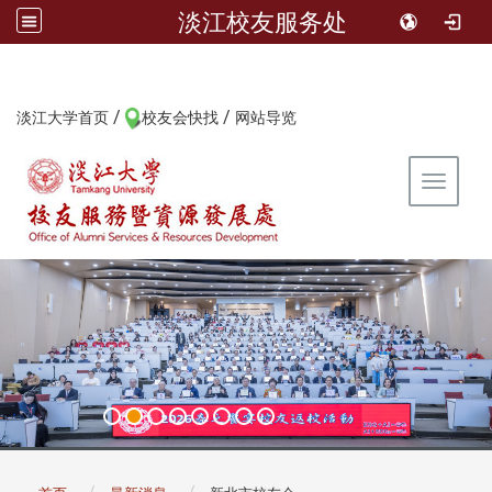
淡江校友服务处
/
/
:::
淡江大学首页
校友会快找
网站导览
Toggle 
:::