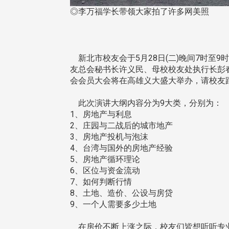
◎李万福学长带领大家拍了许多网美照
新北市校友会于5月28日(二)晚间7时至
友总会秘书长许义民、母校校友处执行长彭春阳
会会员大会将在高雄义大盛大举办，请校友
此次演讲大纲内容分为9大类，分别为：
1、房地产与利息
2、庄园与二战后的城市地产
3、房地产投机与泡沫
4、台湾与国外的房地产经验
5、房地产循环理论
6、区位与资金流动
7、如何判断行情
8、土地、造价、公设与房贷
9、一个人需要多少土地
在房价不断上涨之际，校友们皆想听听专业