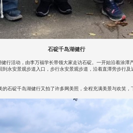
石碇千岛湖健行
岛湖健行活动，由李万福学长带领大家走访石碇。一开始沿着涂潭
回到永安景观步道入口，步行永安景观步道，沿着直潭旁步行及
的石碇千岛湖健行又拍了许多网美照，全程充满美景与欢笑，下