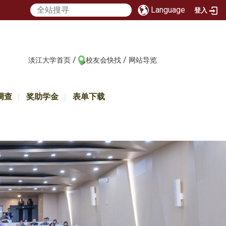
Language
登入
/
/
:::
淡江大学首页
校友会快找
网站导览
调查
奖助学金
表单下载