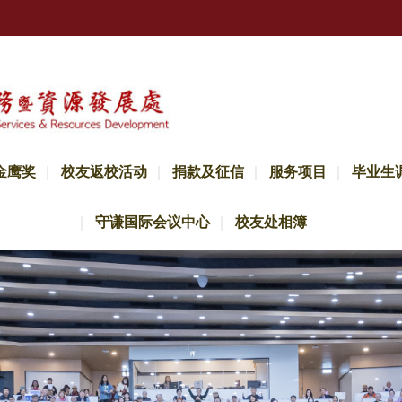
金鹰奖
校友返校活动
捐款及征信
服务项目
毕业生
守谦国际会议中心
校友处相簿