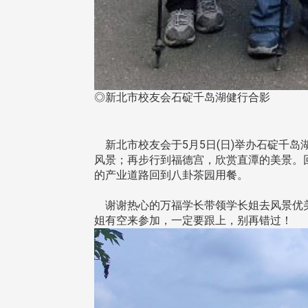
◎新北市校友会石碇千岛湖健行合影
新北市校友会于5月5日(日)举办石碇千
风景；再步行到福德宫，欣赏直潭的美景。
的产业道路回到八卦茶园用餐。
谢谢热心的万福学长带领学长姐去风景优美
姐有空来参加，一定要跟上，别再错过！