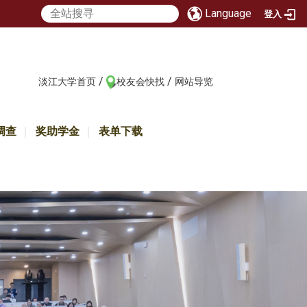
Language
登入
/
/
:::
淡江大学首页
校友会快找
网站导览
调查
奖助学金
表单下载