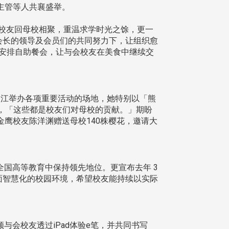
主管等人共襄盛举。
校友回母校相聚，重温求学时光之馀，更一
任会长的领导及会员们的共同努力下，让组织愈
楼安排自助餐会，让与会校友在美食中继续交
淡江举办各项重要活动的场地，她特别以「熊
享，「这些都是校友们对母校的贡献。」期盼
鹰校友陈洋渊赠送母校140株樱花，邀请大
，在全国高等教育中保持领先地位。更宣布去年 3
全面智慧化的校园环境，希望校友能持续以实际
与会校友透过iPad体验e笔，并共同书写