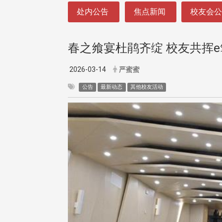
:::
处内公告
焦点新闻
校友会
春之飨宴杜鹃齐绽 校友共挥
2026-03-14
严蜜蜜
公告
最新动态
其他校友活动