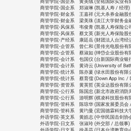
商管学院-国企系 黄美绒 (全祐国际实业有限公
商管学院-国企系 郑淑琳 (凯基人寿 / 经理)
商管学院-财金系 王嘉祥 (元大杀券金融股份
商管学院-财金系 梁美珠 (淡江大学财务金融
商管学院-风保系 韦俊青 (凯基人寿保险公司
商管学院-风保系 蔡文英 (新光人寿保险股份
商管学院-产经系 康廷岳 (财团法人台湾经济
商管学院-企管系 曾仁和 (景传光电股份有限
商管学院-企管系 蔡淑如 (绅岱企业股份有限
商管学院-会计系 包国仪 (台新国际商业银行
商管学院-会计系 黄诗云 (University of Bath, Unit
商管学院-统计系 陈亦萲 (绿水田股份有限公司
商管学院-统计系 蔡育儒 (Down App Inc. / Da
商管学院-资管系 黄英哲 (英业达股份有限公
商管学院-公行系 陈国忠 (新北市政府消防局 
商管学院-公行系 游明辉 (棋凌科技股份有限公
商管学院-管科系 陈琼华 (国家发展委员会 /
商管学院-管科系 黄玓曼 (宏国德霖科技大
外语学院-英文系 黄皓志 (中华民国击剑协会
外语学院-日文系 张淑玲 (外交部 / 总领事)
外语学院-日文系 徐圣芬 (日本台湾教育中心 