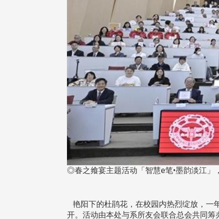
◎春之飨宴主题活动「智慧e笔•墨韵淡江」
艳阳下的杜鹃花，在校园内热烈绽放，一年一
开。活动由本处与系所友会联合总会共同筹办