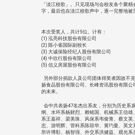
「淡江校歌」。只见现场与会校友各个聚精
字，最后也在淡江校歌声中，逐一完整地被
本次受奖人，共计5位。计有：
(1) 泓亮科技股份有限公司
(2) 陈小雀国际副校长
(3) 大诚保险经纪人股份有限公司
(4) 中欣行股份有限公司
(5) 信义房屋股份有限公司
另外部分捐款人及公司团体得奖者因故不克
扬食品股份有限公司、长峰资讯股份有限公
的未来。
会中共表扬47名杰出系友，分别为历史系
纲、水环系杨财烈、赖铭国、机械系王信雄
系王嘉祥、梁美珠、风保系韦俊青、蔡文英
忠、游明辉、管科系陈琼华、黄玓曼、英文
所许博彰、杨智强、外交系洪健益、观光系