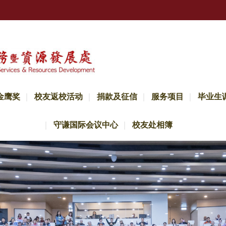
金鹰奖
校友返校活动
捐款及征信
服务项目
毕业生
守谦国际会议中心
校友处相簿