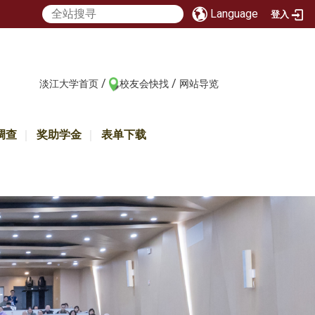
Language
登入
/
/
:::
淡江大学首页
校友会快找
网站导览
调查
奖助学金
表单下载