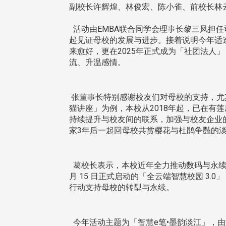
副校长许辉煌、林俊宏、陈小雀、前校长林
活动由EMBA联合同学会理事长黎三凤担
起见证母校的发展与进步。接着说明今年适逢
来愈好，更在2025年正式成为「社团法
流、升温感情。
张董事长特别感谢校友们对母校的支持，尤
猫讲座」为例，本校从2018年起，已在有
持续提升与校友间的联系，加强与校友企业
家3年后一起回母校共赏樱花与杜鹃争豔的
葛校长表示，本校近年全力推动数码与永续转型，
月 15 日正式启动的「全云端智慧校园 
行动支持母校的转型与永续。
今年活动主题为「智慧e笔•墨韵淡江」，由