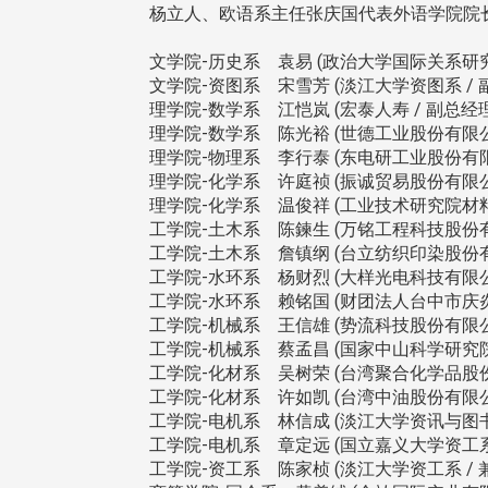
杨立人、欧语系主任张庆国代表外语学院院
文学院-历史系 袁易 (政治大学国际关系研究
文学院-资图系 宋雪芳 (淡江大学资图系 / 副
理学院-数学系 江恺岚 (宏泰人寿 / 副总经理
理学院-数学系 陈光裕 (世德工业股份有限公司
理学院-物理系 李行泰 (东电研工业股份有限公
理学院-化学系 许庭祯 (振诚贸易股份有限公司
理学院-化学系 温俊祥 (工业技术研究院材料
工学院-土木系 陈鍊生 (万铭工程科技股份有
工学院-土木系 詹镇纲 (台立纺织印染股份有
工学院-水环系 杨财烈 (大样光电科技有限公司
工学院-水环系 赖铭国 (财团法人台中市庆炎
工学院-机械系 王信雄 (势流科技股份有限公司
工学院-机械系 蔡孟昌 (国家中山科学研究
工学院-化材系 吴树荣 (台湾聚合化学品股份有
工学院-化材系 许如凯 (台湾中油股份有限公司
工学院-电机系 林信成 (淡江大学资讯与图书馆
工学院-电机系 章定远 (国立嘉义大学资工系 
工学院-资工系 陈家桢 (淡江大学资工系 / 