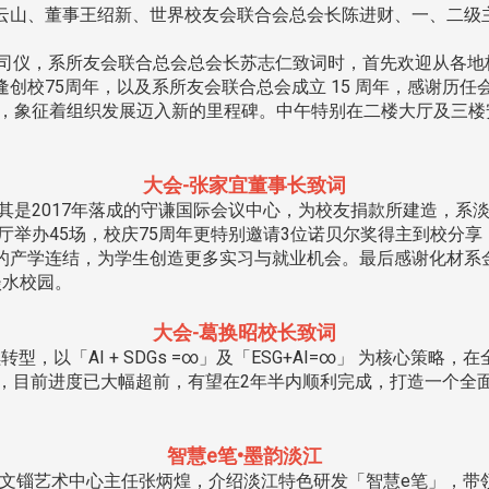
云山、董事王绍新、世界校友会联合会总会长陈进财、一、二级
任司仪，系所友会联合总会总会长苏志仁致词时，首先欢迎从各地
创校75周年，以及系所友会联合总会成立 15 周年，感谢历
人」，象征着组织发展迈入新的里程碑。中午特别在二楼大厅及三
大会-张家宜董事长致词
其是2017年落成的守谦国际会议中心，为校友捐款所建造，系
莲厅举办45场，校庆75周年更特别邀请3位诺贝尔奖得主到校分
的产学连结，为学生创造更多实习与就业机会。最后感谢化材系金
淡水校园。
大会-葛换昭校长致词
以「AI + SDGs =∞」及「ESG+AI=∞」 为核心策略
3.0」，目前进度已大幅超前，有望在2年半内顺利完成，打造一个
智慧e笔•墨韵淡江
文锱艺术中心主任张炳煌，介绍淡江特色研发「智慧e笔」，带领