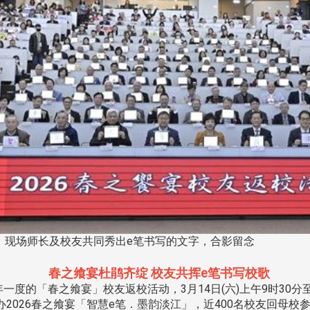
，现场师长及校友共同秀出e笔书写的文字，合影留念
春之飨宴杜鹃齐绽 校友共挥e笔书写校歌
度的「春之飨宴」校友返校活动，3月14日(六)上午9时30分
2026春之飨宴「智慧e笔．墨韵淡江」，近400名校友回母