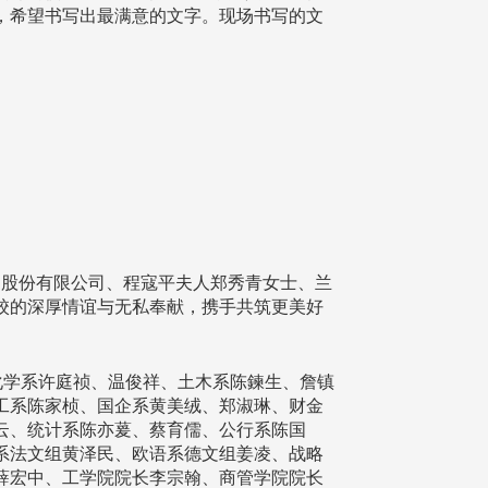
，希望书写出最满意的文字。现场书写的文
股份有限公司、程寇平夫人郑秀青女士、兰
校的深厚情谊与无私奉献，携手共筑更美好
化学系许庭祯、温俊祥、土木系陈鍊生、詹镇
工系陈家桢、国企系黄美绒、郑淑琳、财金
云、统计系陈亦萲、蔡育儒、公行系陈国
系法文组黄泽民、欧语系德文组姜凌、战略
薛宏中、工学院院长李宗翰、商管学院院长