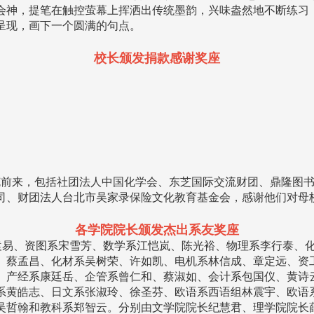
会神，提笔在触控萤幕上挥洒出传统墨韵，兴味盎然地不断练习
呈现，画下一个圆满的句点。
校长颁发捐款感谢奖座
前来，包括社团法人中国化学会、东芝国际交流财团、鼎隆图书
司、财团法人台北市吴家录保险文化教育基金会，感谢他们对母
各学院院长颁发杰出系友奖座
袁易、资图系宋雪芳、数学系江恺岚、陈光裕、物理系李行泰、
、蔡孟昌、化材系吴树荣、许如凯、电机系林信成、章定远、资
、产经系康廷岳、企管系曾仁和、蔡淑如、会计系包国仪、黄诗
系黄皓志、日文系张淑玲、徐圣芬、欧语系西语组林震宇、欧语
吴哲翰和教科系郑智云。分别由文学院院长纪慧君、理学院院长