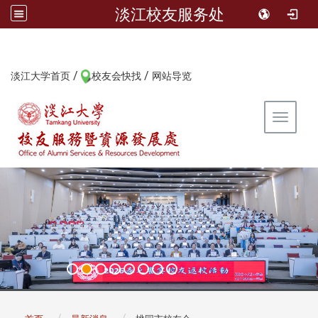
淡江校友服务处
/
/
:::
淡江大学首页
校友会快找
网站导览
Toggle 
:::