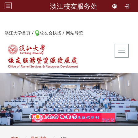
淡江校友服务处
/
/
:::
淡江大学首页
校友会快找
网站导览
Toggle 
:::