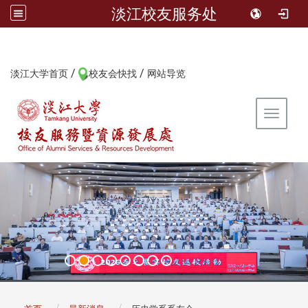
淡江校友服务处
/
/
:::
淡江大学首页
校友会快找
网站导览
Toggle 
:::