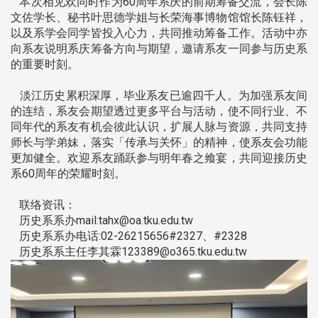
本次相见欢同时作为60周年系庆的前期筹备交流，会长陈
文佐学长、秘书叶思德学姐与长荣海事博物馆馆长陈钰祥，
以及系学会同学皆投入心力，共同推动筹备工作。活动中亦
向系友说明系庆筹备方向与期望，邀请系友一同参与历史系
的重要时刻。
淡江历史累积深厚，毕业系友已逾四千人。为加强系友间
的连结，系友会期望透过更多平台与活动，使不同行业、不
同年代的系友有机会彼此认识，扩展人脉与资源，共同支持
师长与学弟妹，落实「传承与关怀」的精神，使系友会功能
更加健全。欢迎系友踊跃参与明年春之飨宴，共同迎接历史
系60周年的荣耀时刻。
联络资讯：
历史系系办mail:tahx@oa.tku.edu.tw
历史系系办电话:02-26215656#2327、#2328
历史系系主任李其霖123389@o365.tku.edu.tw