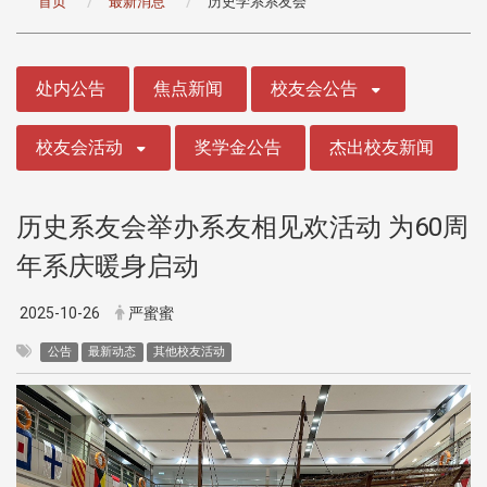
首页
最新消息
历史学系系友会
:::
处内公告
焦点新闻
校友会公告
校友会活动
奖学金公告
杰出校友新闻
历史系友会举办系友相见欢活动 为60周
年系庆暖身启动
2025-10-26
严蜜蜜
公告
最新动态
其他校友活动