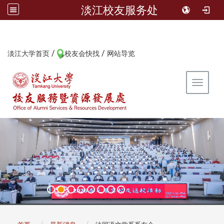
淡江校友服务处
/
/
:::
淡江大学首页
校友会快找
网站导览
Toggle 
:::