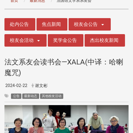
首页
最新消息
法国语文学系系友会
:::
处内公告
焦点新闻
校友会公告
校友会活动
奖学金公告
杰出校友新闻
法文系友会读书会—XALA(中译：哈喇
魔咒)
2024-02-22
谢文彬
公告
最新动态
其他校友活动