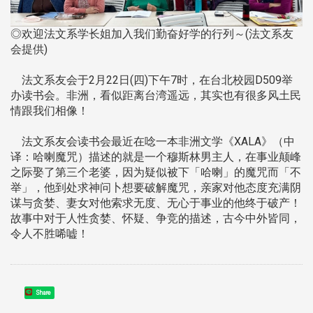
◎欢迎法文系学长姐加入我们勤奋好学的行列～(法文系友
会提供)
法文系友会于2月22日(四)下午7时，在台北校园D509举
办读书会。非洲，看似距离台湾遥远，其实也有很多风土民
情跟我们相像！
法文系友会读书会最近在唸一本非洲文学《XALA》（中
译：哈喇魔咒）描述的就是一个穆斯林男主人，在事业颠峰
之际娶了第三个老婆，因为疑似被下「哈喇」的魔咒而「不
举」，他到处求神问卜想要破解魔咒，亲家对他态度充满阴
谋与贪婪、妻女对他索求无度、无心于事业的他终于破产！
故事中对于人性贪婪、怀疑、争竞的描述，古今中外皆同，
令人不胜唏嘘！
Share