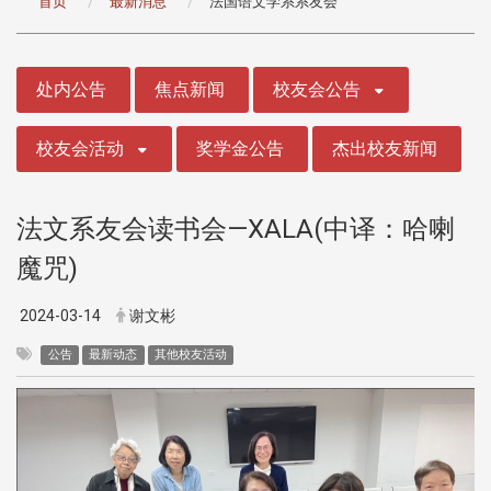
首页
最新消息
法国语文学系系友会
:::
处内公告
焦点新闻
校友会公告
校友会活动
奖学金公告
杰出校友新闻
法文系友会读书会—XALA(中译：哈喇
魔咒)
2024-03-14
谢文彬
公告
最新动态
其他校友活动