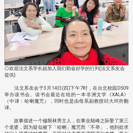
◎欢迎法文系学长姐加入我们勤奋好学的行列(法文系友会
提供)
法文系友会于3月14日(四)下午7时，在台北校园D509
举办读书会。读书会最近在唸的一本非洲文学《XALA》
（中译：哈喇魔咒），同时也是由母系副教授邱大环所翻
译。
故事描述一个穆斯林男主人，在事业颠峰之际娶了第三
个老婆，因为疑似被下「哈喇」魔咒而「不举」，他到处求