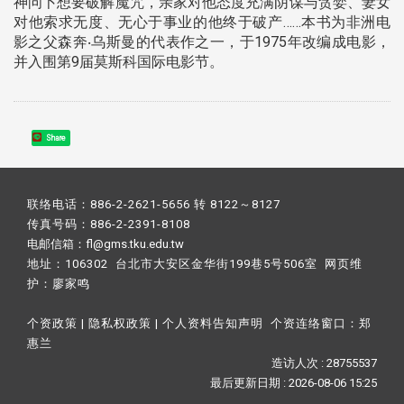
神问卜想要破解魔咒，亲家对他态度充满阴谋与贪婪、妻女
对他索求无度、无心于事业的他终于破产……本书为非洲电
影之父森奔‧乌斯曼的代表作之一，于1975年改编成电影，
并入围第9届莫斯科国际电影节。
Share
联络电话：886-2-2621-5656 转 8122～8127
传真号码：886-2-2391-8108
电邮信箱：fl@gms.tku.edu.tw
地址：106302 台北市大安区金华街199巷5号506室 网页维
护：
廖家鸣​
个资政策
|
隐私权政策
|
个人资料告知声明
个资连络窗口：
郑
惠兰
造访人次 : 28755537
最后更新日期 :
2026-08-06 15:25