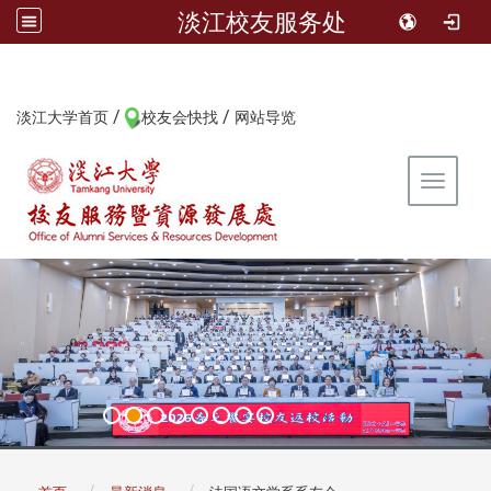
淡江校友服务处
/
/
:::
淡江大学首页
校友会快找
网站导览
Toggle 
:::