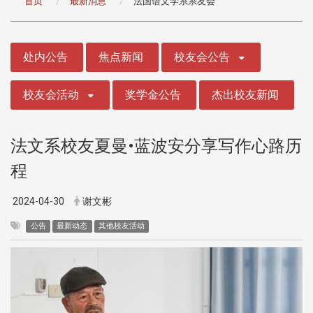
首页
最新消息
法国语文学系系友会
:::
处内公告
焦点新闻
校友会公告
校友会活动
奖学金公告
杰出校友新闻
法文系校友夏曼•蓝波安分享写作心路历
程
2024-04-30
谢文彬
公告
最新动态
其他校友活动