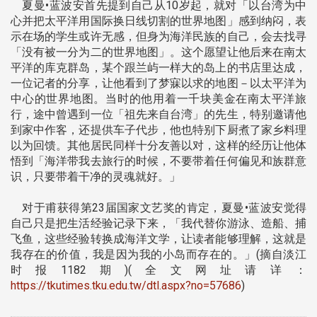
夏曼•蓝波安首先提到自己从10岁起，就对「以台湾为中
心并把太平洋用国际换日线切割的世界地图」感到纳闷，表
示在场的学生或许无感，但身为海洋民族的自己，会去找寻
「没有被一分为二的世界地图」。这个愿望让他后来在南太
平洋的库克群岛，某个跟兰屿一样大的岛上的书店里达成，
一位记者的分享，让他看到了梦寐以求的地图－以太平洋为
中心的世界地图。当时的他用着一千块美金在南太平洋旅
行，途中曾遇到一位「祖先来自台湾」的先生，特别邀请他
到家中作客，还提供车子代步，他也特别下厨煮了家乡料理
以为回馈。其他居民同样十分友善以对，这样的经历让他体
悟到「海洋带我去旅行的时候，不要带着任何偏见和族群意
识，只要带着干净的灵魂就好。」
对于甫获得第23届国家文艺奖的肯定，夏曼•蓝波安觉得
自己只是把生活经验记录下来，「我代替你游泳、造船、捕
飞鱼，这些经验转换成海洋文学，让读者能够理解，这就是
我存在的价值，我是因为我的小岛而存在的。」(摘自淡江
时报1182期)(全文网址请详：
https://tkutimes.tku.edu.tw/dtl.aspx?no=57686
)