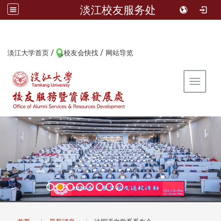
淡江校友服务处
/
/
:::
淡江大学首页
校友会快找
网站导览
Toggle 
:::