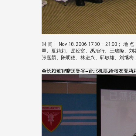
时 间： Nov 18, 2006 17:30 – 21:00； 
翠、夏莉莉、屈经富、禹治行、王瑞隆、刘
张嘉麟、陈明德、林进兴、郭敏雄、刘继梅
会长赖敏智赠送曼谷--台北机票,给校友夏莉莉女士