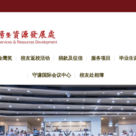
金鹰奖
校友返校活动
捐款及征信
服务项目
毕业生
守谦国际会议中心
校友处相簿