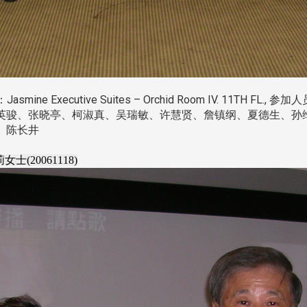
地 点：Jasmine Executive Suites – Orchid Room IV. 1
英骏、张晓亭、柯淑真、吴瑞敏、许慧贤、詹镇纲、夏德生、孙
、陈长井
(20061118)