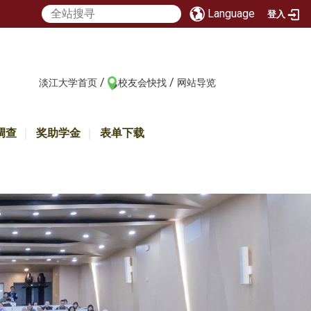
Language
登入
/
/
:::
淡江大学首页
校友会快找
网站导览
调查
奖助学金
表单下载