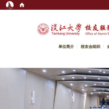
:::
单位简介
校友会组织