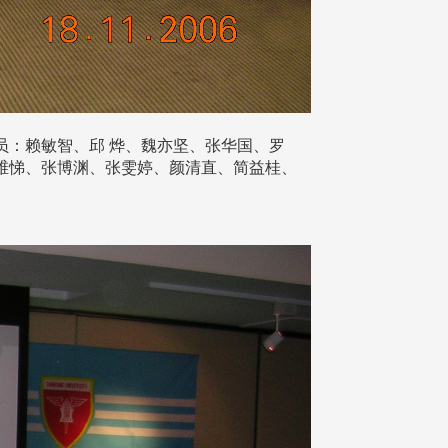
1TH FL., 参加人员：赖敏智、邱 烨、魏亦坚、张华国、罗
维悌、张博渊、张雯婷、颜清直、简益桂、