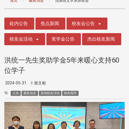
首页
最新消息
法国语文学系系友会
:::
处内公告
焦点新闻
校友会公告
校友会活动
奖学金公告
杰出校友新闻
洪统一先生奖助学金5年来暖心支持60
位学子
2024-05-31
谢文彬
公告
最新动态
其他校友活动
校友报导