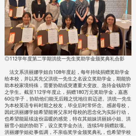
◎112学年度第二学期洪统一先生奖助学金颁奖典礼合影
法文系洪丽娜学姐自108年度起，每年持续捐赠奖助学金
给本校，并以其先父洪统一先生之名设立奖助学金，期能协
助本校家境特殊，需要协助或突遭重大变故、急待金钱助学
之学生。截至112学年度止，捐赠180万元奖助学金，嘉惠
60位学子，协助他们能无后顾之忧地往前迈进。洪统一先生
为本校英语专科时期之校友，毕业后时常怀念、感谢母校，
因此洪丽娜学姐希望能将父亲对母校的思念化为实际行动，
也希望能延续这份温暖的感觉，特在其姐妹洪丽娟小姐、洪
丽雪小姐的协助下，设立奖学金办法、连续5年捐赠款项。
洪丽娜学姐处事低调，不亲临奖学金颁奖典礼，也希望学校