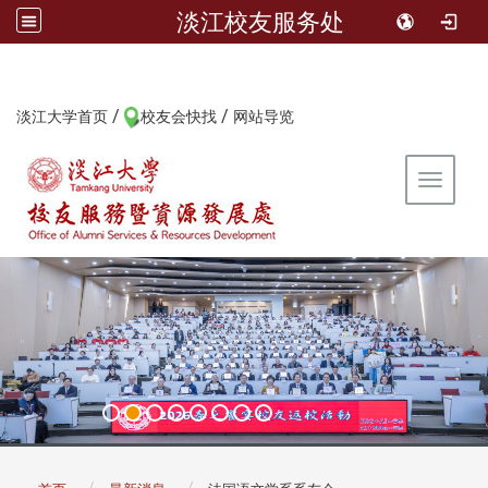
淡江校友服务处
/
/
:::
淡江大学首页
校友会快找
网站导览
Toggle 
:::