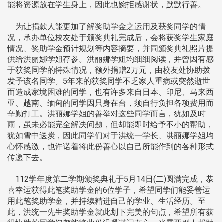
能将资源放在学生身上，因此也婉拒感谢状，默默行善。
为让捐款人能更加了解奖助学金之运用及获奖同学的情
况，承办单位校友处于颁奖典礼完成后，会将获奖学生家庭
情况、奖助学金预计规划等内容摘要，并同颁奖典礼照片提
供给洪丽娜学姐存参。洪丽娜学姐均细细阅读，并曾因有感
于获奖同学的特殊情况，额外捐赠2万元，由校友处协助拨
发予该名同学。5年来的获奖同学不乏家人重病或突然逝世
而造成家境困难的同学，也有许多来自日本、印尼、马来西
亚、越南、缅甸的同学因只身在台，须自行负担各项费用而
辛勤打工。洪丽娜学姐的善举对这些同学而言，犹如及时
雨，虽未必能完全解决问题，但却能即时给予不小的帮助，
犹如雪中送炭，因此同学们对于洪统一学长、洪丽娜学姐均
心怀感激，也许诺着将此份善心以自己所能作到的各种形式
传递下去。
112学年度第二学期颁奖典礼于5月14日(二)圆满完成，恭
喜幸运获得此笔奖助学金的6位学子，希望同学们能妥善运
用此笔奖助学金，并持续精进自己的学业、生活经历。至
此，洪统一先生奖助学金就此划下完美的句点，希望所有获