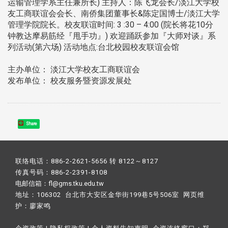
运输管理学系主任兼所长) 主持人：陈飞龙会长/淡江大学校
友工商联谊会会长、南侨集团董事长&陈定国博士/淡江大学
管理学院院长。校友联谊时间: 3 :30 – 4:00 (院长将花10分
钟教达摩易筋经『甩手功』) 欢迎踊跃参加『大师对谈』系
列活动(第六场) 活动地点:台北校园校友联谊会馆
主办单位： 淡江大学校友工商联谊会
发布单位： 校友服务暨资源发展处
Share
联络电话：886-2-2621-5656 转 8122～8127
传真号码：886-2-2391-8108
电邮信箱：fl@gms.tku.edu.tw
地址：106302 台北市大安区金华街199巷5号506室 网页维
护：
廖家鸣​