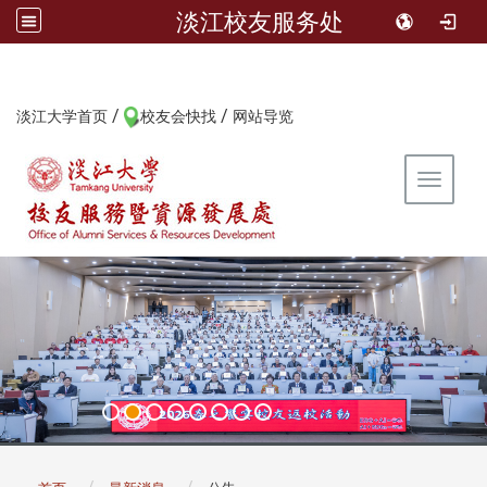
淡江校友服务处
/
/
:::
淡江大学首页
校友会快找
网站导览
Toggle 
:::