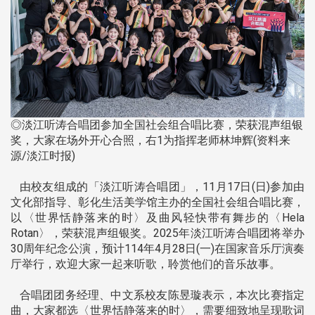
◎淡江听涛合唱团参加全国社会组合唱比赛，荣获混声组银
奖，大家在场外开心合照，右1为指挥老师林坤辉(资料来
源/淡江时报)
由校友组成的「淡江听涛合唱团」，11月17日(日)参加由
文化部指导、彰化生活美学馆主办的全国社会组合唱比赛，
以〈世界恬静落来的时〉及曲风轻快带有舞步的〈Hela
Rotan〉，荣获混声组银奖。2025年淡江听涛合唱团将举办
30周年纪念公演，预计114年4月28日(一)在国家音乐厅演奏
厅举行，欢迎大家一起来听歌，聆赏他们的音乐故事。
合唱团团务经理、中文系校友陈昱璇表示，本次比赛指定
曲，大家都选〈世界恬静落来的时〉，需要细致地呈现歌词