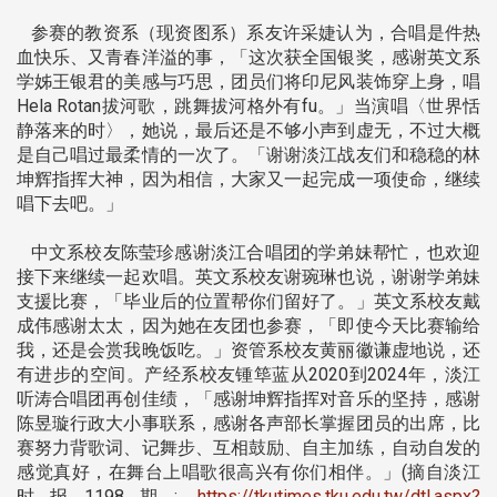
参赛的教资系（现资图系）系友许采婕认为，合唱是件热
血快乐、又青春洋溢的事，「这次获全国银奖，感谢英文系
学姊王银君的美感与巧思，团员们将印尼风装饰穿上身，唱
Hela Rotan拔河歌，跳舞拔河格外有fu。」当演唱〈世界恬
静落来的时〉，她说，最后还是不够小声到虚无，不过大概
是自己唱过最柔情的一次了。「谢谢淡江战友们和稳稳的林
坤辉指挥大神，因为相信，大家又一起完成一项使命，继续
唱下去吧。」
中文系校友陈莹珍感谢淡江合唱团的学弟妹帮忙，也欢迎
接下来继续一起欢唱。英文系校友谢琬琳也说，谢谢学弟妹
支援比赛，「毕业后的位置帮你们留好了。」英文系校友戴
成伟感谢太太，因为她在友团也参赛，「即使今天比赛输给
我，还是会赏我晚饭吃。」资管系校友黄丽徽谦虚地说，还
有进步的空间。产经系校友锺筚蓝从2020到2024年，淡江
听涛合唱团再创佳绩，「感谢坤辉指挥对音乐的坚持，感谢
陈昱璇行政大小事联系，感谢各声部长掌握团员的出席，比
赛努力背歌词、记舞步、互相鼓励、自主加练，自动自发的
感觉真好，在舞台上唱歌很高兴有你们相伴。」(摘自淡江
时报1198期:
https://tkutimes.tku.edu.tw/dtl.aspx?