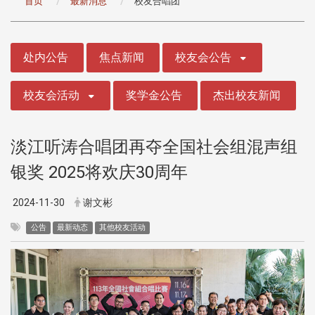
首页
最新消息
校友合唱团
:::
处内公告
焦点新闻
校友会公告
校友会活动
奖学金公告
杰出校友新闻
淡江听涛合唱团再夺全国社会组混声组
银奖 2025将欢庆30周年
2024-11-30
谢文彬
公告
最新动态
其他校友活动