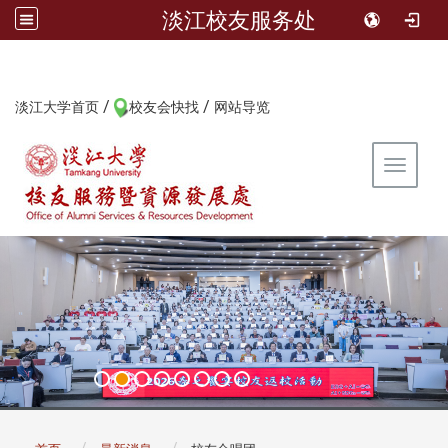
淡江校友服务处
/
/
:::
淡江大学首页
校友会快找
网站导览
Toggle 
:::