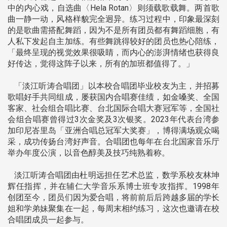
中的内心戏，自选曲〈Hela Rotan〉则须载歌载舞。两首歌
曲一静一动，风格样貌完全迥异。练习过程中，印象最深刻
的是歌曲需搭配舞蹈，因为不是所有团员都有舞蹈细胞，有
人私下发起自主加练。有些舞跳得较好的团员也热心陪练，
「最终呈现的视觉效果很吸睛，而内心的澎湃情绪也获得良
好传达，觉得这阵子以来，所有的加班都值得了。」
「淡江听涛合唱团」以本校合唱团毕业校友为主，并招募
歌唱好手共同组成，屡获国内合唱赛佳绩，如金嗓奖、全国
客家、社会组合唱比赛、台北国际合唱大赛冠军等，全国社
会组合唱赛曾得过3次金奖及3次银奖。2023年代表台湾参
加印尼峇里岛「亚洲合唱总冠军大奖赛」，博得满场观众喝
采，成功传扬台湾好声音。合唱团也每年在台北国家音乐厅
举办年度公演，以音色醇美及技巧纯熟着称。
淡江听涛合唱团由杜明远担任艺术总监，数学系校友林坤
辉任指挥，并在辅仁大学音乐系博士班专攻指挥。1998年
创团至今，团员们因为爱合唱，将前前后后跨越多届的学长
姐和学弟妹聚集在一起，每周末相约练习，这次也邀请在校
合唱团成员一起参与。