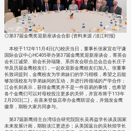
◎第37届金鹰奖迎新座谈会合影 (资料来源 /淡江时报)
本校于112年11月4日(六)校庆当日，董事长张家宜在守谦
国际会议中心HC405举办第37届金鹰奖迎新座谈会，菁英会
会长江诚荣、前会长孙瑞隆、系所友会联合总会总会长庄子
华及历届金鹰校友们，一起欢迎新金鹰校友们加入。张董事
长致词提到，金鹰校友为学弟妹们的学习楷模，希望之后能
够加强校友与学弟妹间的互动，并进行跨领域的产学合作；
江会长则表示，获得金鹰奖并不是一件容易的事情，也希望
各个金鹰们可以对母校投注更多的关怀，并宣布将于113年
2月20日(二)，在喜来登饭店举办金鹰联谊会，并颁发金鹰
徽章，期盼大家共同参与。
第37届新鹰得主台湾综合研究院院长吴再益学长谈及国家
未来发展计画，期盼淡江更进步；从美国返台的吴秋煌学长