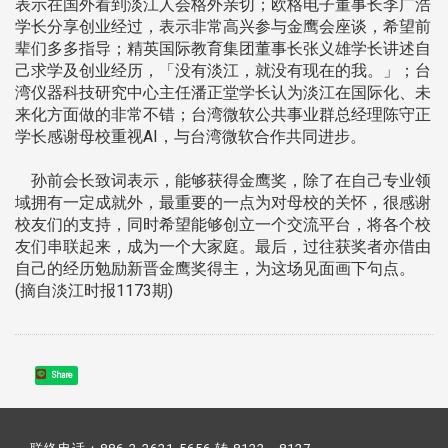
表示在国外看到淡江人会格外亲切；欧格电子董事长李广浩
学长分享创业经过，表示非常高兴参与金鹰会座谈，希望前
辈们多多指导；精英国际教育集团董事长张义雄学长讲述自
己求学及创业经历，「没有淡江，就没有现在的我。」；台
湾仪器科技研究中心主任潘正堂学长认为淡江在国际化、未
来化方面做的非常不错；台湾微软公共事业群总经理陈守正
学长感谢母校重视AI，与台湾微软合作共同进步。
孙前会长致词表示，能够获得金鹰奖，除了在自己专业领
域拥有一定成就外，最重要的一点为对母校的关怀，很感谢
校友们的支持，同时希望能够创立一个交流平台，将各个校
友们串联起来，成为一个大家庭。最后，过往获奖者亦借由
自己的经历勉励新晋金鹰奖得主，为这场见面画下句点。
(摘自淡江时报1173期)
Share