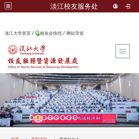
淡江校友服务处
/
/
:::
淡江大学首页
校友会快找
网站导览
Toggle 
:::