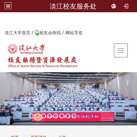
淡江校友服务处
/
/
:::
淡江大学首页
校友会快找
网站导览
Toggle 
:::