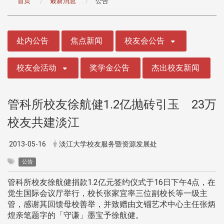
首页
最新消息
公告
:::
处内公告
焦点新闻
校友会公告
校友会活动
奖学金公告
杰出校友新闻
管科所校友徐航健1.2亿抛砖引玉 23万
校友共建淡江
2013-05-16
淡江大学校友服务暨资源发展处
公告
管科所校友徐航健捐款1.2亿元签约仪式于16日下午4点，在
觉生国际会议厅举行，校长张家宜率三位副校长等一级主
管，感谢其回馈母校善举，并致赠由文锱艺术中心主任张炳
煌亲笔题字的「守谦」墨宝予徐航健。