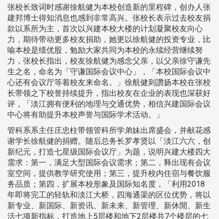
张校长致词时感谢徐航健为本校创造新的里程碑，创办人张
建邦博士得知消息也感到非常高兴。张校长表示过去校友捐
款以系所为主，首次以兴建本校大楼的计划凝聚校友向心
力，期待带动更多校友捐助，她更以徐航健的投资专业，比
喻本校是绩优股，勉励大家共同为本校的永续经营继续努
力，张校长指出，校友徐航健为感念父亲，以父亲徐守谦先
生之名，命名为「守谦国际会议中心」，「本校国际会议中
心还有会议厅等着校友来命名。」徐航健则讚扬本校在张校
长带领之下校誉持续提升，指出校友在企业的表现也深获好
评，「淡江拥有便利的地理与交通优势，相信兴建国际会议
中心将有助提升本校声誉与国际学术活动。」
管科系系主任庄忠柱带领管科所学弟妹出席盛会，并献花感
谢学长徐航健的捐赠。随后总务长罗孝贤以「淡江六六，创
新纪元，打造七星级国际会议厅」为题，说明兴建大楼四大
需求：第一，满足大型国际会议需求；第二，释出现有会议
室空间，提供教学研究使用；第三，提升校内住宿与餐饮服
务品质；第四，扩展本校形象及国际知名度，「利用2018
年即将完工的轻轨和淡江大桥，四海通渠的区位优势，将以
新专业、新国际、新资讯、新未来、新管理、新休閒、新生
活七项新指标，打造地上5层楼和地下2层楼共7个楼层的七