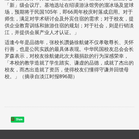
「新」级会议厅。基地选址在绍谟游泳馆旁的溜冰场及篮球
场，预期将于民国105年，即66周年校庆时落成启用。对于
师生，满足对学术研讨会及外宾住宿的需求；对于校友，提
供企业教育训练和旅游住宿的规划；对于社会，则是行销淡
江，并提供会展产业人才认证。」
适逢今年是品德年，张校长讚扬徐航健不仅孝敬尊长、关怀
行善，也是公民实践的最具体表现。中华民国校友总会会长
罗森表示，对校友徐航健此次大额捐款的行为深感荣幸，
「本校的教学造就了学生踏实、谦虚的品德，成就了杰出的
校友，而杰出造就了资历，使得校友们懂得守谦并回馈母
校。」（摘录自淡江时报896期）
Share