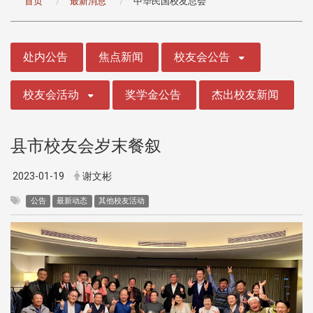
首页
最新消息
中华民国校友总会
:::
处内公告
焦点新闻
校友会公告
校友会活动
奖学金公告
杰出校友新闻
县市校友会岁末餐叙
2023-01-19
谢文彬
公告
最新动态
其他校友活动