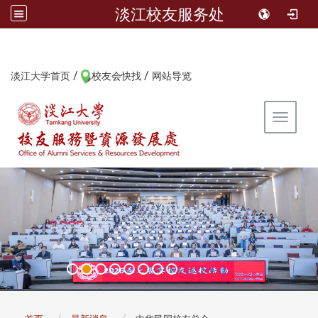
淡江校友服务处
/
/
:::
淡江大学首页
校友会快找
网站导览
Toggle 
:::