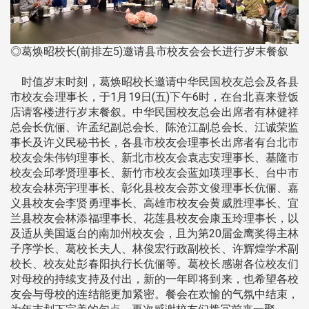
◎葛焕昭校长(前排左5)邀请县市校友会会长进行岁末餐叙
时值岁末时刻，葛焕昭校长邀请中华民国校友总会及各县
市校友会理事长，于1月19日(五)下午6时，在台北喜来登饭
店请客楼进行岁末餐叙。中华民国校友总会出席者有林健祥
总会长伉俪、许孟纪副总会长、陈沧江副总会长、江诚荣监
事长及许义民秘书长，各县市校友会理事长出席者有台北市
校友会朱伟钧理事长、新北市校友会袁志安理事长、基隆市
校友会邱孝贤理事长、新竹市校友会蓝如瑛理事长、台中市
校友会林亮宇理事长、彰化县校友会苏文俊理事长伉俪、嘉
义县校友会李贤勇理事长、高雄市校友会黄威胜理事长、宜
兰县校友会林添福理事长、花莲县校友会康玉玲理事长，以
及适从美国返台的南加州校友会，且为第20届金鹰奖得主林
子序学长、葛校长夫人、林俊宏行政副校长、许辉煌学术副
校长、校友处彭春阳执行长伉俪等。葛校长感谢各位校友们
对母校的持续支持及付出，新的一年即将到来，也希望各校
友会与母校的连结能更加紧密。餐会在欢愉的气氛中结束，