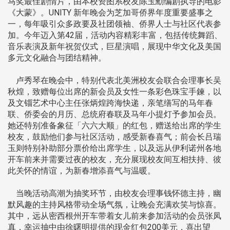
马奖最佳剧情片，由本校资图系校友陈玉勳编剧执导的电影
《大蒙》。UNITY 新年晚会为芝加哥侨界年度重要盛事之
一，每年吸引众多政要及社团领袖、侨界人士与社区代表参
加。今年迈入第42届，活动内容精彩丰富，包括传统舞蹈、
音乐表演及新年祝贺仪式，巨星演唱，展现中华文化及美国
多元文化融合与团结精神。
卢秀琴在晚会中，特别代表北美洲校友会联合会理事长吴
秋煌，致赠每位出席的新会员及女性一条彩色珠宝手鍊，以
及文锱艺术中心主任张炳煌跨海快递，亲笔缮写的马年春
联、侨委会的月历、总统府春联及马年小提灯予参加会员。
她还特别准备象征「六六大顺」的红包，赠送给出席的学生
校友，鼓励他们参与社区活动，感受新春喜气；前会长吕瑞
玉则特别补助部分票价给出席学生，以及远从伊利诺州各地
开车前来并需要过夜的校友，充分展现校友间互相扶持、彼
此关怀的情谊，为新春增添喜气与温暖。
当晚活动高潮为抽奖环节，由校友会理事钱怀德主持，幽
默风趣的主持风格带动全场气氛，让晚会充满欢笑与惊喜。
其中，远从密西根州开车带着女儿前来参加活动的会员张凤
真，幸运抽中由徐曙明提供的现金红包200美元，喜出望