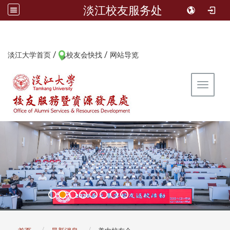
淡江校友服务处
/
/
:::
淡江大学首页
校友会快找
网站导览
Toggle 
:::