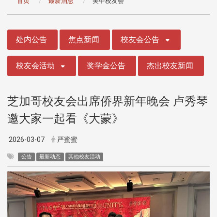
首页
最新消息
美中校友会
:::
处内公告
焦点新闻
校友会公告
校友会活动
奖学金公告
杰出校友新闻
芝加哥校友会出席侨界新年晚会 卢秀琴
邀大家一起看《大蒙》
2026-03-07
严蜜蜜
公告
最新动态
其他校友活动