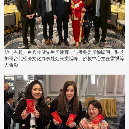
◎（右起）卢秀琴偕先生吴建辉，与侨务委员徐曙明、驻芝
加哥台北经济文化办事处处长类延峰、侨教中心主任雷祺等
人合影