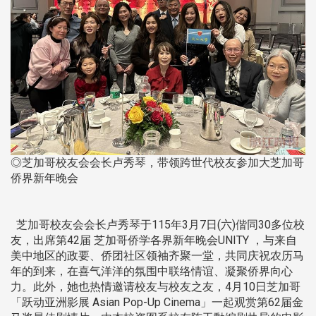
◎芝加哥校友会会长卢秀琴，带领跨世代校友参加大芝加哥
侨界新年晚会
芝加哥校友会会长卢秀琴于115年3月7日(六)偕同30多位校
友，出席第42届 芝加哥侨学各界新年晚会UNITY ，与来自
美中地区的政要、侨团社区领袖齐聚一堂，共同庆祝农历马
年的到来，在喜气洋洋的氛围中联络情谊、凝聚侨界向心
力。此外，她也热情邀请校友与校友之友，4月10日芝加哥
「跃动亚洲影展 Asian Pop-Up Cinema」一起观赏第62届金