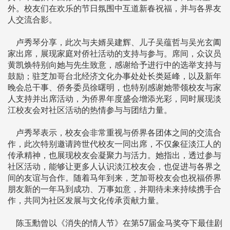
外。校友们在欢乐的节日氛围中互道新春祝福，并与各界友
人交流合影。
卢秀琴分享，此次与夫婿吴建辉、儿子吴蕴哲与吴光玄阖
家出席，展现家庭对侨社活动的支持与参与。席间，众议员
黄凯焕特别向她与先生致意，感谢给予进行中的选举支持与
鼓励；驻芝加哥台北经济文化办事处处长类延峰，以及新年
晚会总干事、侨务委员徐曙明，也特别感谢她带领校友与家
人支持并出席活动，为侨界年度盛会增添光彩，同时展现淡
江校友会对社区活动的热情参与与团结力量。
卢秀琴表示，校友会非常重视与侨界各团体之间的交流合
作，此次特别邀请跨世代校友一同出席，不仅象征淡江人的
传承精神，也展现校友会凝聚力与活力。她指出，透过参与
社区活动，能够让更多人认识淡江校友会，也促进与各界之
间的友谊与合作。随着马年到来，芝加哥校友会也祝福侨界
朋友新的一年马到成功、万事如意，并期待未来持续携手合
作，共同为社区发展与文化传承贡献力量。
陈玉勳曾以《消失的情人节》在第57届金马奖夺下最佳剧