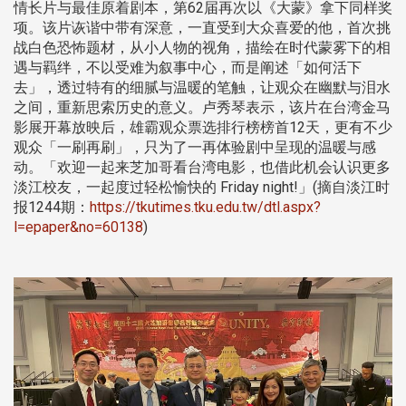
情长片与最佳原着剧本，第62届再次以《大蒙》拿下同样奖
项。该片诙谐中带有深意，一直受到大众喜爱的他，首次挑
战白色恐怖题材，从小人物的视角，描绘在时代蒙雾下的相
遇与羁绊，不以受难为叙事中心，而是阐述「如何活下
去」，透过特有的细腻与温暖的笔触，让观众在幽默与泪水
之间，重新思索历史的意义。卢秀琴表示，该片在台湾金马
影展开幕放映后，雄霸观众票选排行榜榜首12天，更有不少
观众「一刷再刷」，只为了一再体验剧中呈现的温暖与感
动。「欢迎一起来芝加哥看台湾电影，也借此机会认识更多
淡江校友，一起度过轻松愉快的 Friday night!」(摘自淡江时
报1244期：
https://tkutimes.tku.edu.tw/dtl.aspx?
l=epaper&no=60138
)