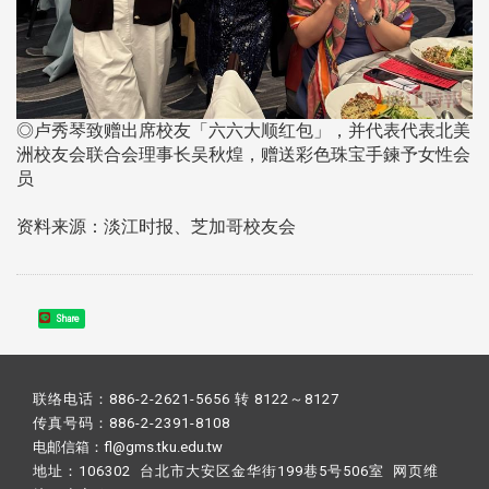
◎卢秀琴致赠出席校友「六六大顺红包」，并代表代表北美
洲校友会联合会理事长吴秋煌，赠送彩色珠宝手鍊予女性会
员
资料来源：淡江时报、芝加哥校友会
Share
联络电话：886-2-2621-5656 转 8122～8127
传真号码：886-2-2391-8108
电邮信箱：fl@gms.tku.edu.tw
地址：106302 台北市大安区金华街199巷5号506室 网页维