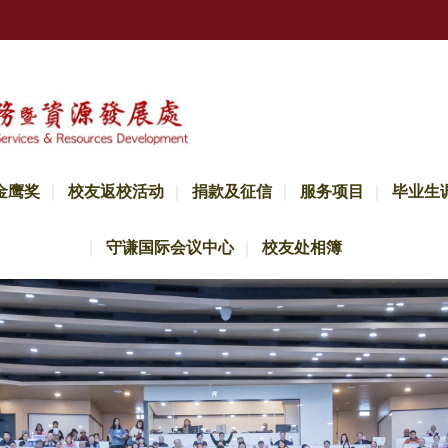
金鹰奖
校友返校活动
捐款及征信
服务项目
毕业生
守谦国际会议中心
校友处相簿