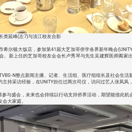
长类延峰(左7)与淡江校友合影
希尔顿大饭店，参加第41届大芝加哥侨学各界新年晚会(UNITY
会。新上任的芝加哥校友会会长卢秀琴与先生吴建辉医师阖家
TVBS-N整点新闻主播、记者、生活组、医疗组组长及社会生
主持采访经验，在UNITY担任过两次司仪，访问过艺人张凤凤
席参与盛会，未来也会持续以行动支持侨界活动，期望能借此机
友会大家庭。