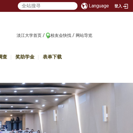
Language
登入
/
/
:::
淡江大学首页
校友会快找
网站导览
调查
奖助学金
表单下载