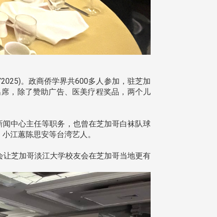
2025)。政商侨学界共600多人参加，驻芝加
出席，除了赞助广告、医美疗程奖品，两个儿
活新闻中心主任等职务，也曾在芝加哥白袜队球
，小江蕙陈思安等台湾艺人。
会让芝加哥淡江大学校友会在芝加哥当地更有