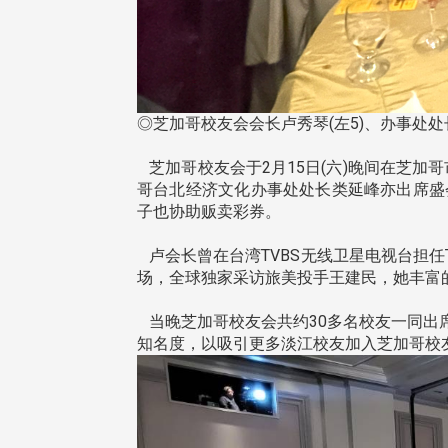
◎芝加哥校友会会长卢秀琴(左5)、办事处处
芝加哥校友会于2月15日(六)晚间在芝加哥市
哥台北经济文化办事处处长类延峰亦出席盛
子也协助贩卖彩券。
卢会长曾在台湾TVBS无线卫星电视台担任
场，全球独家采访旅美投手王建民，她丰富的
当晚芝加哥校友会共约30多名校友一同出
知名度，以吸引更多淡江校友加入芝加哥校