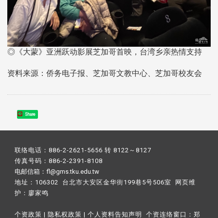
◎《大蒙》亚洲跃动影展芝加哥首映，台湾乡亲热情支持
资料来源：侨务电子报、芝加哥文教中心、芝加哥校友会
Share
联络电话：886-2-2621-5656 转 8122～8127
传真号码：886-2-2391-8108
电邮信箱：fl@gms.tku.edu.tw
地址：106302 台北市大安区金华街199巷5号506室 网页维
护：
廖家鸣​
个资政策
|
隐私权政策
|
个人资料告知声明
个资连络窗口：
郑