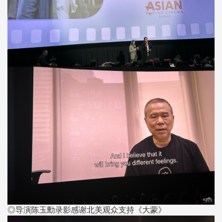
◎导演陈玉勳录影感谢北美观众支持《大蒙》