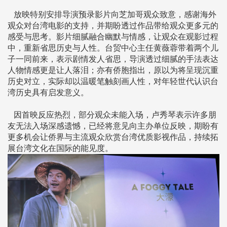
放映特别安排导演预录影片向芝加哥观众致意，感谢海外
观众对台湾电影的支持，并期盼透过作品带给观众更多元的
感受与思考。影片细腻融合幽默与情感，让观众在观影过程
中，重新省思历史与人性。台贸中心主任黄薇蓉带着两个儿
子一同前来，表示剧情发人省思，导演透过细腻的手法表达
人物情感更是让人落泪；亦有侨胞指出，原以为将呈现沉重
历史对立，实际却以温暖笔触刻画人性，对年轻世代认识台
湾历史具有启发意义。
因首映反应热烈，部分观众未能入场，卢秀琴表示许多朋
友无法入场深感遗憾，已经将意见向主办单位反映，期盼有
更多机会让侨界与主流观众欣赏台湾优质影视作品，持续拓
展台湾文化在国际的能见度。