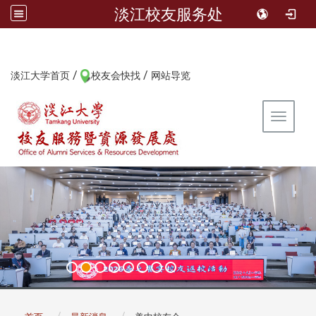
淡江校友服务处
/
/
:::
淡江大学首页
校友会快找
网站导览
Toggle 
:::