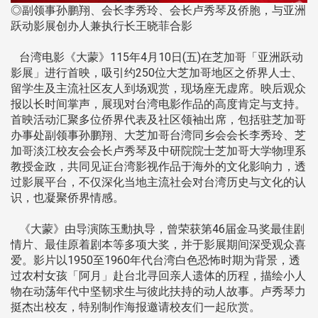
◎副领事孙鹏翔、会长李秀玲、会长卢秀琴及侨胞，与亚洲
跃动影展创办人兼执行长王晓菲合影
台湾电影《大蒙》115年4月10日(五)在芝加哥「亚洲跃动
影展」进行首映，吸引约250位大芝加哥地区之侨界人士、
留学生及主流社区友人到场观赏，现场座无虚席。映后观众
报以长时间掌声，展现对台湾电影作品的高度肯定与支持。
首映活动汇聚多位侨界代表及社区领袖出席，包括驻芝加哥
办事处副领事孙鹏翔、大芝加哥台湾同乡会会长李秀玲、芝
加哥淡江校友会会长卢秀琴及中研院院士芝加哥大学物理系
教授金政，共同见证台湾影视作品于海外的文化影响力，透
过影展平台，不仅深化当地主流社会对台湾历史与文化的认
识，也凝聚侨界情感。
《大蒙》由导演陈玉勳执导，曾荣获第46届金马奖最佳剧
情片、最佳原着剧本等多项大奖，并于影展期间深受观众喜
爱。影片以1950至1960年代台湾白色恐怖时期为背景，透
过农村女孩「阿月」赴台北寻回亲人遗体的历程，描绘小人
物在动荡年代中坚韧求生与彼此扶持的动人故事。卢秀琴力
挺杰出校友，特别制作海报邀请校友们一起欣赏。