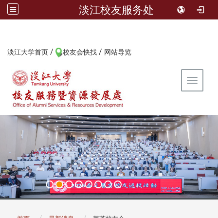
淡江校友服务处
/
/
:::
淡江大学首页
校友会快找
网站导览
Toggle 
:::