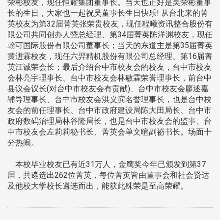
荣彬校友，现任恒耀集团董事长。当天也正好是吴荣彬董事
长的生日，大家也一起祝吴董事长生日快乐! 从台北来的菁
英校友为第32届菁英张荣贵校友，现任程曦资讯整合股份有
限公司共同创办人暨总经理、第34届菁英陈洋渊校友，现任
翰可国际股份有限公司董事长；当天的东道主是第35届菁英
黄进霖校友，现任六羿精机股份有限公司总经理、第16届菁
英江诚荣会长；最后介绍台中市校友会的校友，台中市校友
会林亮宇理事长、台中市校友会林敏霖荣誉理事长，前台中
县议会议长(对台中市校友会有贡献)、台中市校友会廖述嘉
辅导理事长、台中市校友会洪义滨名誉理事长，也是台中校
友会的前任理事长、台中市政府建设局陈大田局长、台中市
政府数码治理局林谷隆局长，也是台中市校友会的监事、台
中市校友会左莉莉秘书长、菁英会单文暄副祕书长。场面十
分热闹。
本校毕业校友已有近31万人，金鹰奖今年已颁发到第37
届，共遴选出262位菁英，每位菁英皆由董事会和社会贤达
及他校大学校长遴选而出，能获此殊荣是至高荣耀。