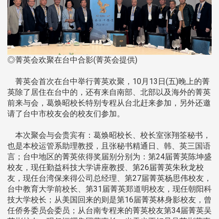
◎菁英会欢聚在台中合影(菁英会提供)
菁英会首次在台中举行菁英欢聚，10月13日(五)晚上的菁
英除了居住在台中的，还有来自南部、北部以及海外的菁英
前来与会，葛焕昭校长特别专程从台北赶来参加，另外还邀
请了台中市校友会的校友们参加。
本次聚会与会贵宾有：葛焕昭校长、校长室张翔筌秘书，
也是本校运管系助理教授，且张秘书精通日、韩、英三国语
言；台中地区的菁英依得奖届别分别为：第24届菁英陈坤盛
校友，现任勤益科技大学讲座教授、第26届菁英朱秋龙校
友，现任台湾保来得公司总经理、第27届菁英杨思伟校友，
台中教育大学前校长、第31届菁英郑道明校友，现任朝阳科
技大学校长；从美国回来的则是第16届菁英林身影校友，曾
任侨务委员会委员；从台南专程来的菁英校友第34届菁英吴