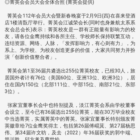
◎菁英会会员大会全体合照 (菁英会提供)
菁英会112年会员大会暨新春晚宴于2月9日(四)在喜来登酒
店1楼清翫厅举行。菁英会江诚荣会长(同时也身兼航太系系
友会总会长)表示：菁英校友是一群有正能量有影响力的校
友，请各位金鹰持续和各所主任、学校师长保持联繁互动，
连结资源、网络、人脉，「发挥影响力，有心则有力」，为
系上、为学校、为校友创造更多的价值，大家共同努力并扮
演「创新价值整合者」。
菁英会第1至36届共遴选出255位菁英校友，已殁30人，旅
居国外者计有76位（美国60位、亚洲13位、欧洲3位），居
住在国内150位（北部111位、中部15位、南部21位、东部
3位）。
张家宜董事长会中也特别提及，淡江菁英会系由学校董事
会设立，至今已有36届选出255位菁英，能在30万毕业校友
中当选菁英，实属菁英中的菁英。张家宜董事长特别颁发菁
英徽章给7位金鹰奖得主，包括第26届傅崐萁、第27届杨思
伟、第34届许文昉，及去（2022）年36届获奖的郭中端、
简川胜、邱方孝及曹世纶。