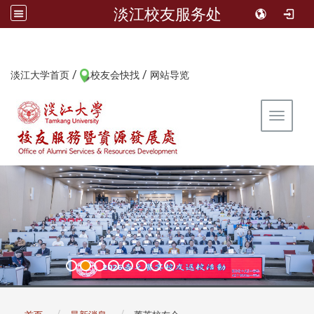
淡江校友服务处
/
/
:::
淡江大学首页
校友会快找
网站导览
Toggle 
:::