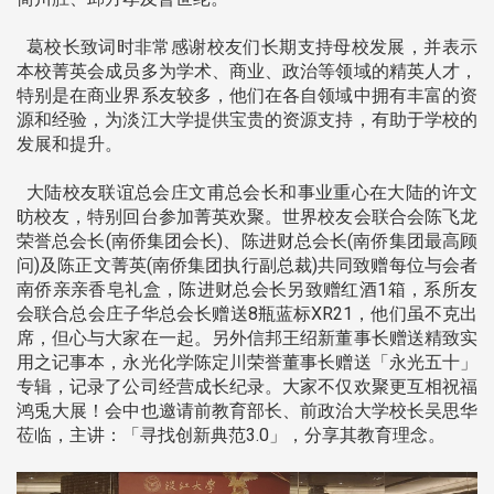
葛校长致词时非常感谢校友们长期支持母校发展，并表示
本校菁英会成员多为学术、商业、政治等领域的精英人才，
特别是在商业界系友较多，他们在各自领域中拥有丰富的资
源和经验，为淡江大学提供宝贵的资源支持，有助于学校的
发展和提升。
大陆校友联谊总会庄文甫总会长和事业重心在大陆的许文
昉校友，特别回台参加菁英欢聚。世界校友会联合会陈飞龙
荣誉总会长(南侨集团会长)、陈进财总会长(南侨集团最高顾
问)及陈正文菁英(南侨集团执行副总裁)共同致赠每位与会者
南侨亲亲香皂礼盒，陈进财总会长另致赠红酒1箱，系所友
会联合总会庄子华总会长赠送8瓶蓝标XR21，他们虽不克出
席，但心与大家在一起。另外信邦王绍新董事长赠送精致实
用之记事本，永光化学陈定川荣誉董事长赠送「永光五十」
专辑，记录了公司经营成长纪录。大家不仅欢聚更互相祝福
鸿兎大展！会中也邀请前教育部长、前政治大学校长吴思华
莅临，主讲：「寻找创新典范3.0」，分享其教育理念。