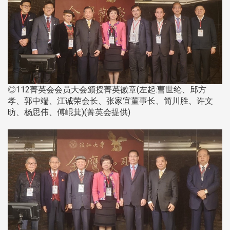
◎112菁英会会员大会颁授菁英徽章(左起:曹世纶、邱方
孝、郭中端、江诚荣会长、张家宜董事长、简川胜、许文
昉、杨思伟、傅崐萁)(菁英会提供)