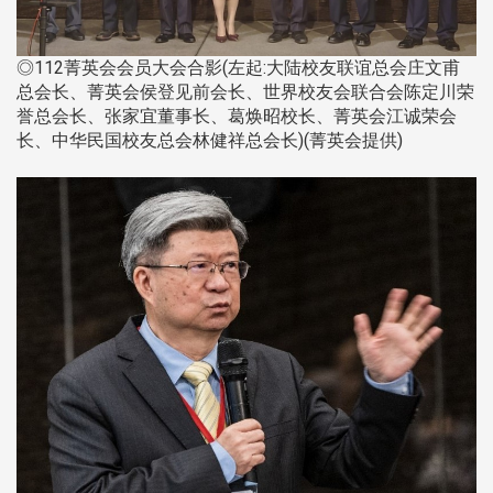
◎112菁英会会员大会合影(左起:大陆校友联谊总会庄文甫
总会长、菁英会侯登见前会长、世界校友会联合会陈定川荣
誉总会长、张家宜董事长、葛焕昭校长、菁英会江诚荣会
长、中华民国校友总会林健祥总会长)(菁英会提供)