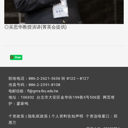
◎吴思华教授演讲(菁英会提供)
Share
联络电话：886-2-2621-5656 转 8122～8127
传真号码：886-2-2391-8108
电邮信箱：fl@gms.tku.edu.tw
地址：106302 台北市大安区金华街199巷5号506室 网页维
护：
廖家鸣​
个资政策
|
隐私权政策
|
个人资料告知声明
个资连络窗口：
郑
惠兰