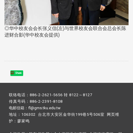
◎华中校友会会长张义信(左)与世界校友会联合会总会长陈
进财合影(华中校友会提供)
Share
联络电话：886-2-2621-5656 转 8122～8127
传真号码：886-2-2391-8108
电邮信箱：fl@gms.tku.edu.tw
地址：106302 台北市大安区金华街199巷5号506室 网页维
护：
廖家鸣​