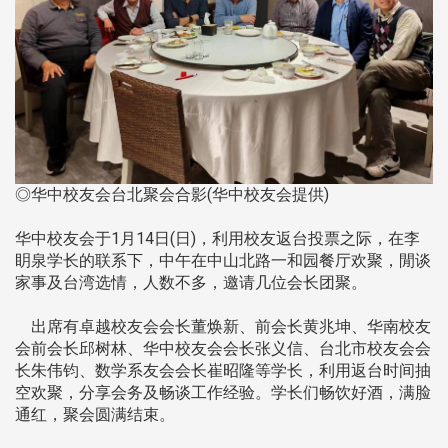
◎华中校友会台北聚会合影(华中校友会提供)
华中校友会于1月14日(日)，利用校友返台投票之际，在李
眀泉学长的联系下，中午在中山北路一和园餐厅欢聚，閒谈
家事及台湾选情，人数不多，邀请几位会长团聚。
出席有卓越校友会会长董焕新、前会长黄兆坤、华南校友
会前会长邱树林、华中校友会会长张义信、台北市校友会会
长朱伟钧、数学系友会会长崔昭隆等学长，利用返台时间抽
空欢聚，分享会务及畅谈工作经验。学长们畅饮好酒，满脸
通红，聚会圆满结束。