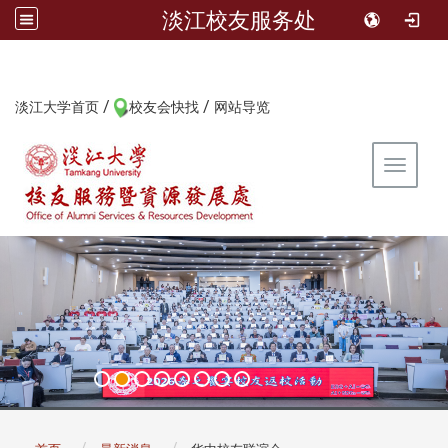
淡江校友服务处
/
/
:::
淡江大学首页
校友会快找
网站导览
Toggle 
:::