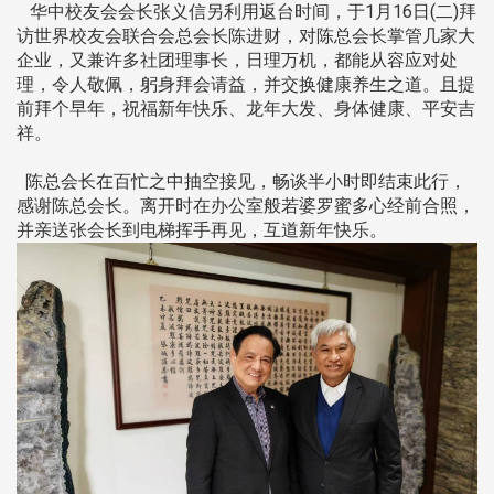
华中校友会会长张义信另利用返台时间，于1月16日(二)拜
访世界校友会联合会总会长陈进财，对陈总会长掌管几家大
企业，又兼许多社团理事长，日理万机，都能从容应对处
理，令人敬佩，躬身拜会请益，并交换健康养生之道。且提
前拜个早年，祝福新年快乐、龙年大发、身体健康、平安吉
祥。
陈总会长在百忙之中抽空接见，畅谈半小时即结束此行，
感谢陈总会长。离开时在办公室般若婆罗蜜多心经前合照，
并亲送张会长到电梯挥手再见，互道新年快乐。