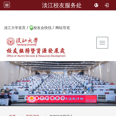
淡江校友服务处
/
/
:::
淡江大学首页
校友会快找
网站导览
Toggle 
:::