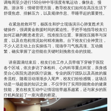
调每周至少进行150分钟中等强度有氧运动，像快走、慢
跑、游泳等；情绪管理方面，教导校友们如何在高压生活下
舒缓焦虑、排解压力，以及规律作息、早睡早起的重要性。
在紧急抢救环节，杨医生和护士现场演示心肺复甦术关
键操作，强调黄金救援时间的紧迫性。手把手地指导校友们
如何正确判断患者意识、找准按压位置、掌握按压频率与深
度，以及在危机情况如何精准施救。台下校友们全神贯注，
不少人还主动上台实操练习，现场学习气氛高涨、互动频
繁，确实掌握了这些能在关键时刻挽救生命的技能。
讲座圆满结束后，校友们在工作人员带领下穿梭于医院
各个区域，依次参访了体检科、心内科等重点科室，亲身感
受台心医院先进的医疗设施、专业的医疗团队以及高效的服
务流程。随着活动渐渐步入尾声，校友们纷纷感慨，这场活
动是一场超值的知识之旅，不仅学到了实用到能救命的健康
技能，更在校友互动中让情谊纽带越系越紧，还与家乡的医
疗机构架起了一座沟通的桥梁。