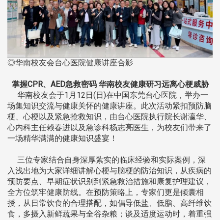
◎华南校友会台心医院健康讲座合影
掌握CPR、AED急救密码 华南校友健康研习远离心梗威胁
华南校友会于1月12日(日)在中国东莞台心医院，举办一
场集知识交流与健康关怀的健康讲座。此次活动紧扣预防脑
梗、心梗以及紧急抢救知识，由台心医院执行院长谢瀛华、
心内科主任赖春进以及急诊科杨志亮医生，为校友们带来了
一场精华满满的健康知识盛宴！
三位专家结合自身深厚紮实的临床经验和实际案例，深
入浅出地为大家详细讲解心梗与脑梗的防治知识，从疾病的
预防要点、早期症状识别到紧急救治措施和康复护理建议，
全方位筑牢健康防线。在预防策略上，专家们更是倾囊相
授，从日常饮食的合理搭配，如倡导低盐、低脂、高纤维饮
食，多摄入新鲜蔬果与全谷杂粮；谈及适度运动时，着重强