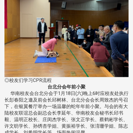
◎校友们学习CPR流程
台北分会年前小聚
华南校友会台北分会于1月18日(六)晚上6时应校友处执行
长彭春阳之邀及前会长邱树林、台北分会会长周致杰的号召
下，在银翼餐厅举办一场温馨的蛇年年前小聚。与会的有大
陆校友联谊总会副总会长李延年、华南校友会秘书长邱书
毅、温明正校长、庄闵杰学长、张文正学长、蔡鹤彬学长、
许文昉学长、孙绣杏学姐、黄振裕学长、张淯珊学姐、陈志
成学长、刘希明学长等，场面热闹温馨。