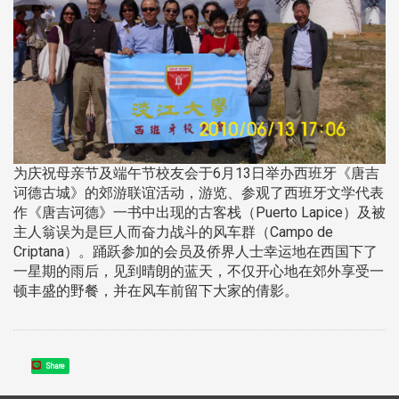
为庆祝母亲节及端午节校友会于6月13日举办西班牙《唐吉
诃德古城》的郊游联谊活动，游览、参观了西班牙文学代表
作《唐吉诃德》一书中出现的古客栈（Puerto Lapice）及被
主人翁误为是巨人而奋力战斗的风车群（Campo de
Criptana）。踊跃参加的会员及侨界人士幸运地在西国下了
一星期的雨后，见到晴朗的蓝天，不仅开心地在郊外享受一
顿丰盛的野餐，并在风车前留下大家的倩影。
Share