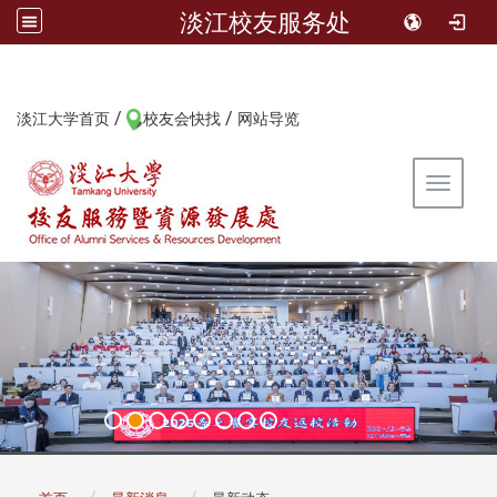
淡江校友服务处
/
/
:::
淡江大学首页
校友会快找
网站导览
Toggle 
:::