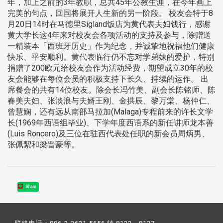
年，加上之前的3年教职，总共45年公教生涯，在今年画上
完美的句点，回国将展开人生新的另一阶段。 校友会特于8
月20日14时在马德里Sigland饭店为黄代表夫妇饯行，感谢
黄大学长这4年来对校友会各项活动的支持及参与，除赠送
一精装本「西班牙历史」作为纪念，并诚挚地祝福他们健康
快乐、平安顺利。黄代表临行仍不忘对学弟妹的爱护，特别
捐赠了200欧元给校友会作为活动经费，期望成立30年的校
友会能够在每位会员的积极支持下长久、持续的运作。 出
席餐会的共有14位校友。除会长冯竹美、副会长陈铭师、陈
春美夫妇、张淡浪与夫婿王刚、金拱辰、黎万棠、杨仲仁、
曾慧娴，还有远从南部马拉加(Malaga)专程前来的许长文学
长(1969年西语组毕业)、下学年度西语系的新任讲师龙本善
(Luis Roncero)及三位在驻西代表处任职的新会员周炳男、
张佩絜和梁晋豪等。
Share