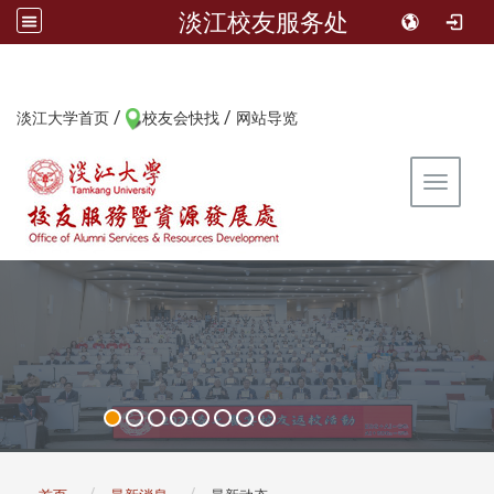
淡江校友服务处
/
/
:::
淡江大学首页
校友会快找
网站导览
Toggle 
:::