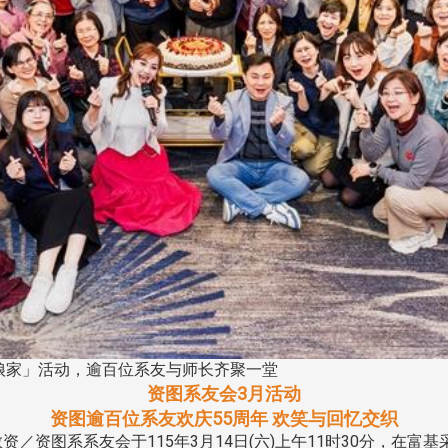
回娘家」活动，逾百位系友与师长齐聚一堂
资图系友会3月活动
资图逾百位系友欢庆55周年 欢笑与回忆交织
／资图系系友会于115年3月14日(六)上午11时30分，在富