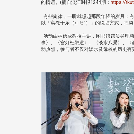
的情谊。(摘自淡江时报1244期：
https://tk
有些旋律，一听就想起那段年轻的岁月；有
以「寓教于乐（ㄩㄝˋ）」的说唱方式，把
活动由林信成教授主讲，图书馆馆员吴理莉
事〉、〈宫灯杜鹃道〉、〈淡水八景〉、〈
动热烈，参与者不仅对淡水及母校的历史有