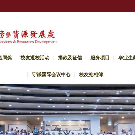
金鹰奖
校友返校活动
捐款及征信
服务项目
毕业生
守谦国际会议中心
校友处相簿