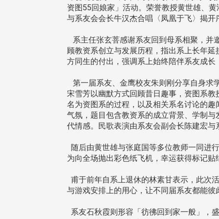
资图55回娘家」活动。荣誉教授黄世雄、
与系友会会长牛汉杰合唱〈凤凰于飞〉揭开
系主任张玄菩感谢系友回到母系相聚，并邀
顾教资系创立与发展历程，指出系上长年延
方同生的付出，强调系上始终陪伴系友成长
第一届系友、金鹰校友朱则刚分享自身求学
宋雪芳以幽默方式回顾昔日趣事，资图系教
名为资图系的过程，以及相关系名讨论的趣
气氛，题目包含教资系的成立背景、学制与
代情感。民歌表演由系友会副会长陈建宏与
随后由黄世雄与张庭国等多位教师一同进行
为向全场抛出彩色纸飞机，幸运获得标记贴
甫于前年自系上退休的林素甘表示，此次活
与游戏安排上的用心，让不同届系友都能彼
系友石秋霞则形容「彷彿回到家一般」，盛