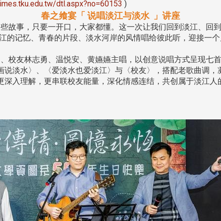
utimes.tku.edu.tw/dtl.aspx?no=60153
)
春之飨宴「 说唱淡江与淡水 」讲座
些故事，只要一开口，大家都懂。这一次让我们回到淡江、回到
淡江的记忆、青春的片段、淡水河岸的风情唱给彼此听，迎接一个
、校友林志勇、温悦安、黄嬿嬿主唱，以创意说唱方式呈现七首
画说淡水〉、〈爱淡水也爱淡江〉与〈校友〉，搭配老歌曲调，
更深入理解，更串联校友能量，深化情感连结，共创属于淡江人