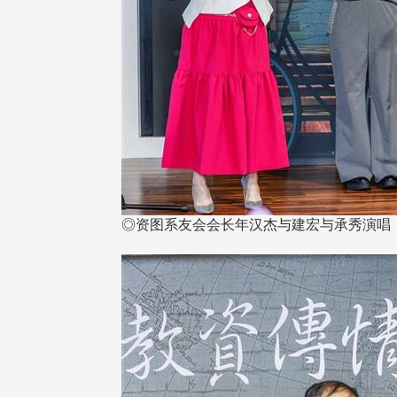
◎资图系友会会长年汉杰与建宏与承秀演唱「