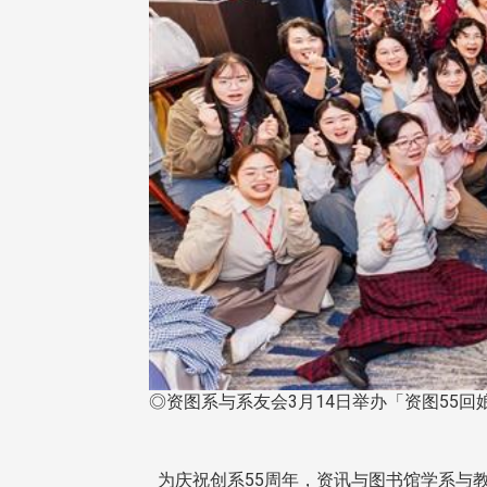
◎资图系与系友会3月14日举办「资图55
为庆祝创系55周年，资讯与图书馆学系与教资