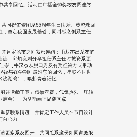
中共享回忆。活动由广播金钟奖校友周佳岑
共同祝贺资图系55周年生日快乐。黄鸿珠回
柱，奠定稳固发展基础，同时感念创系主任
，并肯定系友之间紧密连结；甫获杰出系友的
连连；邱炯友则分享担任系主任时教资系更
周佳岑与牛汉杰以脱口秀及有奖征答方式带动
祝福与在学期间最难忘的回忆，串联不同世
的澎湖湾〉，唤起青春记忆。
图好运拳王赛」猜拳竞赛，气氛热烈，压轴
〈庙会〉，为活动画下温馨句点。
重新联系情谊，并肯定工作人员在节目设计
与向心力。
请更多系友回来，共同维系这份如同家庭般