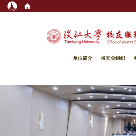
:::
单位简介
校友会组织