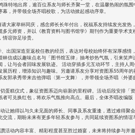
黄鸿珠特地出席，逾百位系友与师长齐聚一堂，在温馨热闹的氛围
序幕，并带领全场齐唱校歌，为活动掀起感动序章。
请大家举杯同庆，感念师长长年付出，祝福系友持续发光发热，
揽多元师资，并以《教育资料与图书馆学》期刊作为重要学术支
，情谊弥足珍贵。
、出国深造至返校任教的经历，表达对母校始终怀有深厚感情
授林信成以趣味点名与「图书馆五律」抽考炒热气氛，引来笑声
闻，让与会者回味发展轨迹。 活动穿插多元互动环节，主持人
发展历程，增添知识与趣味。另邀请系友分享对资图系55周年的
系友郭承秀带来吉他弹唱〈第一支舞〉，并带领全场齐唱〈外婆
切蛋糕仪式，象征资图系迈向崭新的里程碑。活动后段安排「资
纸者可兑换红包，将欢乐气氛推向高点。最后，全体齐唱改编版
动让她得以与久未见面的师长、同事及系友重逢，透过难得聚会
此交流，期盼未来有更多年轻系友参与，共同延续资图系的情谊
讚活动内容丰富、精彩程度甚至胜过婚宴，未来将持续参与并邀