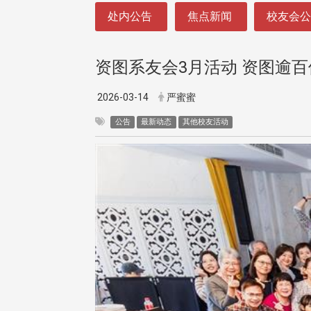
:::
处内公告
焦点新闻
校友会
资图系友会3月活动 资图逾百
2026-03-14
严蜜蜜
公告
最新动态
其他校友活动