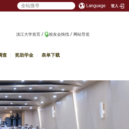
Language
登入
/
/
:::
淡江大学首页
校友会快找
网站导览
调查
奖助学金
表单下载