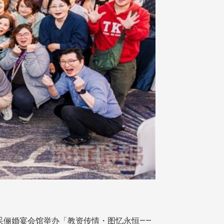
基采俪婚宴会馆举办「教资传情・图忆永恒——