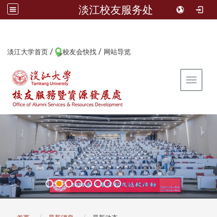
淡江校友服务处
/
/
:::
淡江大学首页
校友会快找
网站导览
Toggle 
:::