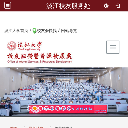
淡江校友服务处
/
/
:::
淡江大学首页
校友会快找
网站导览
Toggle 
:::