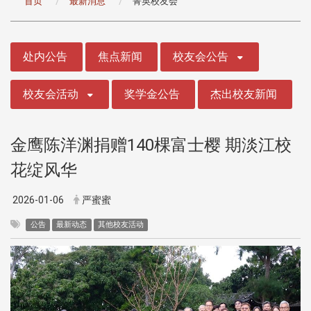
首页
最新消息
菁英校友会
:::
处内公告
焦点新闻
校友会公告
校友会活动
奖学金公告
杰出校友新闻
金鹰陈洋渊捐赠140棵富士樱 期淡江校
花绽风华
2026-01-06
严蜜蜜
公告
最新动态
其他校友活动