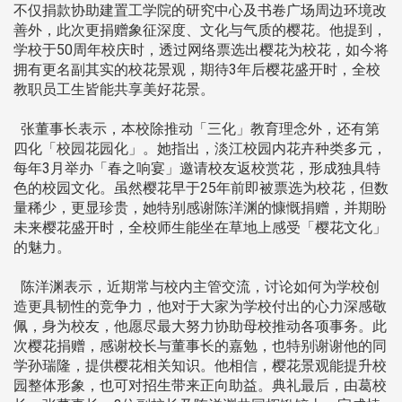
不仅捐款协助建置工学院的研究中心及书卷广场周边环境改
善外，此次更捐赠象征深度、文化与气质的樱花。他提到，
学校于50周年校庆时，透过网络票选出樱花为校花，如今将
拥有更名副其实的校花景观，期待3年后樱花盛开时，全校
教职员工生皆能共享美好花景。
张董事长表示，本校除推动「三化」教育理念外，还有第
四化「校园花园化」。她指出，淡江校园内花卉种类多元，
每年3月举办「春之响宴」邀请校友返校赏花，形成独具特
色的校园文化。虽然樱花早于25年前即被票选为校花，但数
量稀少，更显珍贵，她特别感谢陈洋渊的慷慨捐赠，并期盼
未来樱花盛开时，全校师生能坐在草地上感受「樱花文化」
的魅力。
陈洋渊表示，近期常与校内主管交流，讨论如何为学校创
造更具韧性的竞争力，他对于大家为学校付出的心力深感敬
佩，身为校友，他愿尽最大努力协助母校推动各项事务。此
次樱花捐赠，感谢校长与董事长的嘉勉，也特别谢谢他的同
学孙瑞隆，提供樱花相关知识。他相信，樱花景观能提升校
园整体形象，也可对招生带来正向助益。典礼最后，由葛校