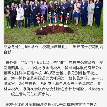
◎总务处1月6日举办「樱花捐赠典礼」，出席者于樱花树前
合影
总务处于115年1月6日(二)上午11时，在校史馆前举办「樱
花捐赠典礼」，由化材系金鹰校友，翰可国际股份有限公司
董事长陈洋渊捐赠本校140棵富士樱，将分别种植于校史
馆、海事博物馆及外国语文大楼周边。校长葛焕昭、董事长
张家宜、3位副校长、系所友会联合总会总会长苏志仁、化
材系校友，系所友会联合总会创会总会长孙瑞隆，以及校内
一二级主管与同仁出席参与。
葛校长致词时感谢陈洋渊长期以来对母校的支持与投入，