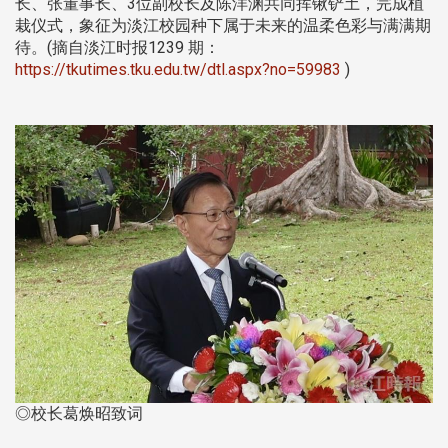
长、张董事长、3位副校长及陈洋渊共同挥锹铲土，完成植
栽仪式，象征为淡江校园种下属于未来的温柔色彩与满满期
待。(摘自淡江时报1239 期：
https://tkutimes.tku.edu.tw/dtl.aspx?no=59983
)
◎校长葛焕昭致词