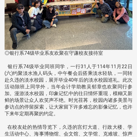
◎银行系74级毕业系友欢聚在守谦校友接待室
银行系74级毕业同班同学，一行31人于114年11月22日
(六)约聚淡水渔人码头，中午餐会后搭乘淡水轻轨，一同转
赴久违的淡水校园，展开毕业40年后的淡水校园巡礼。此次
活动除班上同学外，当年会计学助教吴郁章也欢聚同行参
加。漫游淡水校园，印象记忆中的往日情怀重现，模糊又新
鲜的场景让众人欢笑声不绝。时光荏苒，校园内诸多美景与
参访点的停留探索，让大家留下许多难忘的影像记忆，也许
下来年定期再聚的约定。
在校友处的热情导览下，久违的宫灯大道、行政大楼、学
生活动中心、海事博物馆、会文馆、文学馆、克难坡、惊声