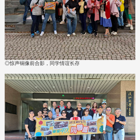
◎惊声铜像前合影，同学情谊长存