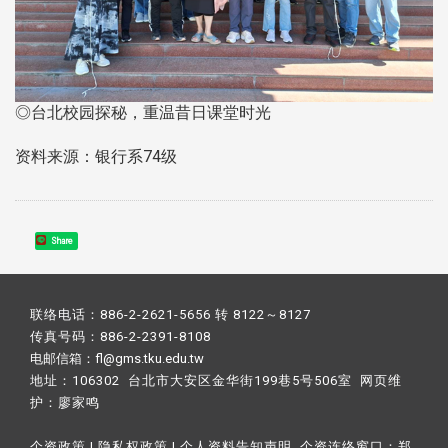
◎台北校园探秘，重温昔日课堂时光
资料来源：银行系74级
Share
联络电话：886-2-2621-5656 转 8122～8127
传真号码：886-2-2391-8108
电邮信箱：fl@gms.tku.edu.tw
地址：106302 台北市大安区金华街199巷5号506室 网页维
护：
廖家鸣​
个资政策
|
隐私权政策
|
个人资料告知声明
个资连络窗口：
郑