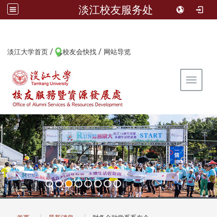
淡江校友服务处
/
/
:::
淡江大学首页
校友会快找
网站导览
Toggle 
:::