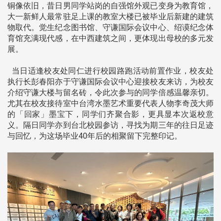
铜像依旧，昔日男同学站岗的自强馆外观已变身为教育馆，
大一新鲜人最常驻足上课的教室大楼已被毕业后新建的建筑
物取代。觉生纪念图书馆、守谦国际会议中心、绍谟纪念体
育馆充满现代感，在中西建筑之间，更体现出母校的多元发
展。
当日适逢校友处同仁进行校园路跑活动前置作业，校友处
执行长彭春阳亦于守谦国际会议中心迎接校友来访，为校友
介绍守谦大楼与留名砖，令此次参与的同学倍感温馨亲切。
尤其在校友接待室中台湾水墨艺术重要代表人物李奇茂大师
的「回家」墨宝下，同学们齐聚合影，更具显本次返校意
义。隔日同学亦到台北校园参访，寻找为期三年的往日足迹
与回忆，为这场毕业40年后的相聚留下完整印记。