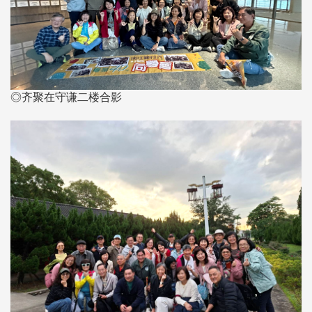
◎齐聚在守谦二楼合影