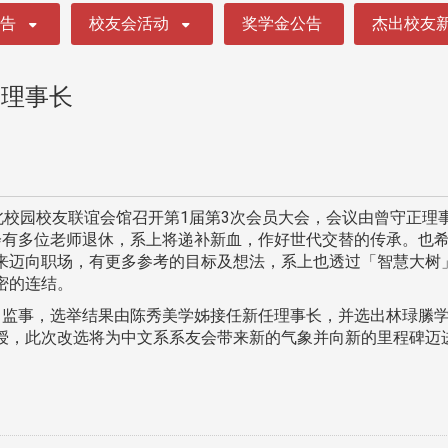
公告
校友会活动
奖学金公告
杰出校友
会理事长
校园校友联谊会馆召开第1届第3次会员大会，会议由曾守正理
会有多位老师退休，系上将递补新血，作好世代交替的传承。也
来迈向职场，有更多参考的目标及想法，系上也透过「智慧大树
密的连结。
监事，选举结果由陈秀美学姊接任新任理事长，并选出林琭縢学
授，此次改选将为中文系系友会带来新的气象并向新的里程碑迈