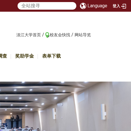
Language
登入
/
/
:::
淡江大学首页
校友会快找
网站导览
调查
奖助学金
表单下载