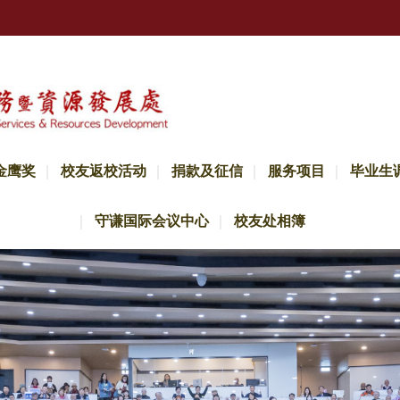
金鹰奖
校友返校活动
捐款及征信
服务项目
毕业生
守谦国际会议中心
校友处相簿