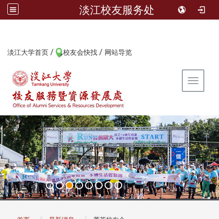
淡江校友服务处
/
/
:::
淡江大学首页
校友会快找
网站导览
Toggle 
:::