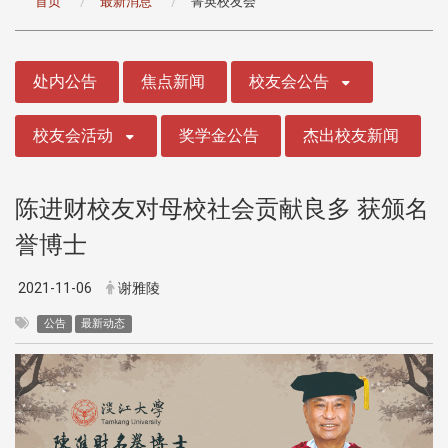
首页
最新消息
菁英校友会
:::
处内公告
焦点新闻
校友会公告
校友会活动
奖学金公告
杰出校友新闻
陈进财校友对母校社会贡献良多 获颁名
誉博士
2021-11-06
谢雅陵
公告
最新动态