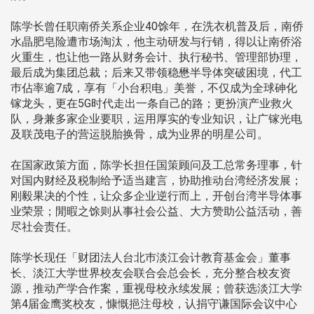
陈学长曾任职南侨关系企业40馀年，在洗衣机普及后，南侨
水晶肥皂险遭市场淘汰，他主动研发与行销，得以让南侨浴
火重生，也让他一路从财务会计、执行秘书、管理部协理，
最后成为集团总裁；后来又带领稳懋半导体突破困境，代工
巿佔率逾7成，享有「小台积电」美誉，不仅成为全球砷化
镓龙头，更在5G时代走出一条自己的路；更扮演产业救火
队，身兼多家企业要职，运用厚实的专业知识，让广镓光电
及联茂电子的营运脱胎换骨，成为业界的明星公司。
在国家政策方面，陈学长担任国策顾问及工总常务理事，针
对国内财经及税制给予适当建言，协助推动台湾经济发展；
刚毅果决的个性，让众多企业逆行而上，开创台湾半导体事
业荣景；閒暇之馀则从事社会公益、大方赞助公益活动，善
尽社会责任。
陈学长现任「财团法人台北巿淡江会计教育基金会」董事
长、淡江大学世界校友会联合会总会长，充分整合校友资
源，推动产学合作案，重视母校永续发展；曾获选淡江大学
第4届金鹰奖校友，慷慨挹注母校，认捐守谦国际会议中心