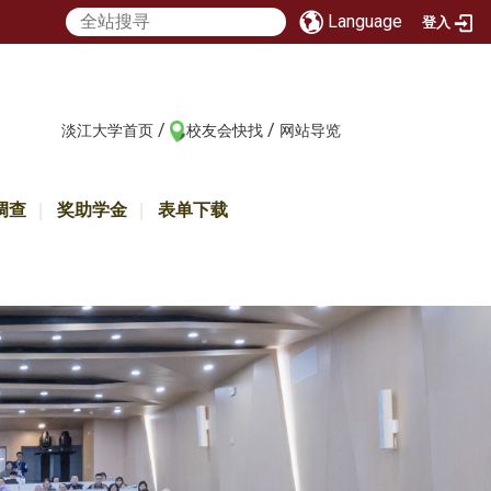
Language
登入
/
/
:::
淡江大学首页
校友会快找
网站导览
调查
奖助学金
表单下载