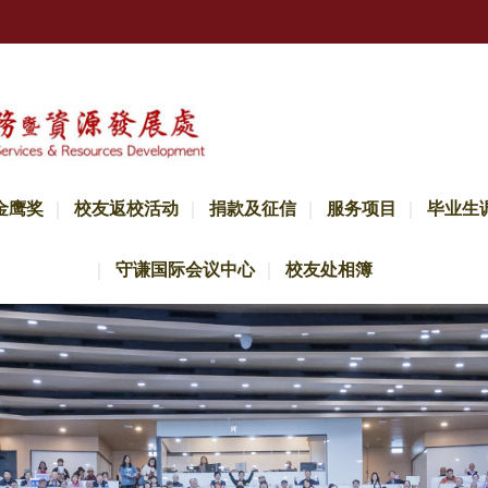
金鹰奖
校友返校活动
捐款及征信
服务项目
毕业生
守谦国际会议中心
校友处相簿