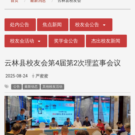
首页
最新消息
云林县校友会
:::
处内公告
焦点新闻
校友会公告
校友会活动
奖学金公告
杰出校友新闻
云林县校友会第4届第2次理监事会议
2025-08-24
严蜜蜜
公告
最新动态
其他校友活动