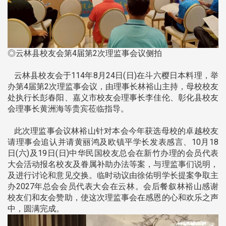
◎云林县校友会第4届第2次理监事会议侧拍
云林县校友会于114年8月24日(日)在斗六樱日本料理，举
办第4届第2次理监事会议，由理事长林裕山主持，母校校友
处执行长彭春阳、嘉义市校友会理事长李佳伦、彰化县校友
会理事长黄洲海等贵宾莅临指导。
此次理监事会议林裕山针对本会今年获选母校的卓越校友
请理事会追认并请黄丽鸿及欧镇平学长发表感言、10月18
日(六)及19日(日)中华民国校友总会在新竹办理的会员代表
大会活动报名校友及眷属补助办法等案，与理监事们说明，
及进行讨论和意见交换。临时动议由徐佑明学长提案争取主
办2027年总会会员代表大会在云林。会后餐叙林裕山感谢
校友们和友会赞助，使这次理监事会在感恩的心和欢乐之声
中，圆满完成。