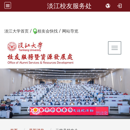
淡江校友服务处
/
/
:::
淡江大学首页
校友会快找
网站导览
Toggle 
:::